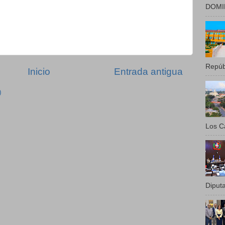
DOMIN
Repúbl
Inicio
Entrada antigua
)
Los Ca
Diputa