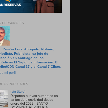
S PERSONALES
c. Ramón Lora, Abogado, Notario,
riodista, Publicista, ex jefe de
dacción en Santiago de los
riódicos El Siglo, La Información, El
ribe/CDN-Canal 37 y el Canal 7 Cibao.
do mi perfil
ADAS POPULARES
(sin título)
Disponen nuevos aumentos en
tarifas de electricidad desde
enero del 2022 SANTO
DOMINGO, REPUBLICA