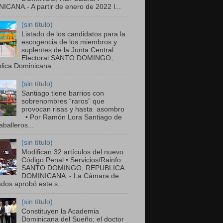
ICANA.- A partir de enero de 2022 l...
(sin título)
Listado de los candidatos para la
escogencia de los miembros y
suplentes de la Junta Central
Electoral SANTO DOMINGO,
ica Dominicana. ...
(sin título)
Santiago tiene barrios con
sobrenombres “raros” que
provocan risas y hasta asombro
• Por Ramón Lora Santiago de
balleros...
(sin título)
Modifican 32 artículos del nuevo
Código Penal • Servicios/Rainfo
SANTO DOMINGO, REPUBLICA
DOMINICANA .- La Cámara de
dos aprobó este s...
(sin título)
Constituyen la Academia
Dominicana del Sueño; el doctor