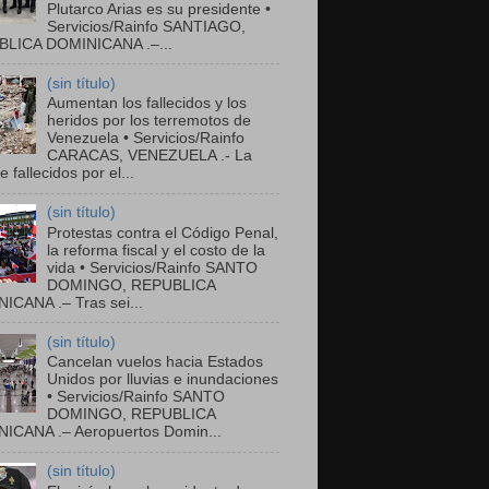
Plutarco Arias es su presidente •
Servicios/Rainfo SANTIAGO,
LICA DOMINICANA .–...
(sin título)
Aumentan los fallecidos y los
heridos por los terremotos de
Venezuela • Servicios/Rainfo
CARACAS, VENEZUELA .- La
de fallecidos por el...
(sin título)
Protestas contra el Código Penal,
la reforma fiscal y el costo de la
vida • Servicios/Rainfo SANTO
DOMINGO, REPUBLICA
ICANA .– Tras sei...
(sin título)
Cancelan vuelos hacia Estados
Unidos por lluvias e inundaciones
• Servicios/Rainfo SANTO
DOMINGO, REPUBLICA
ICANA .– Aeropuertos Domin...
(sin título)