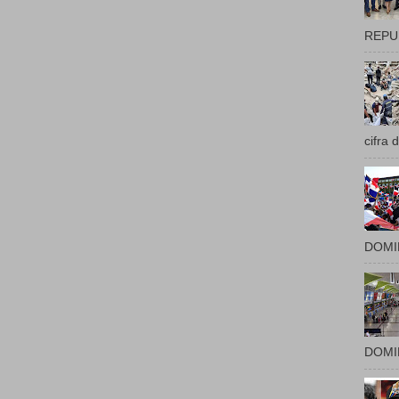
REPUB
cifra 
DOMIN
DOMIN