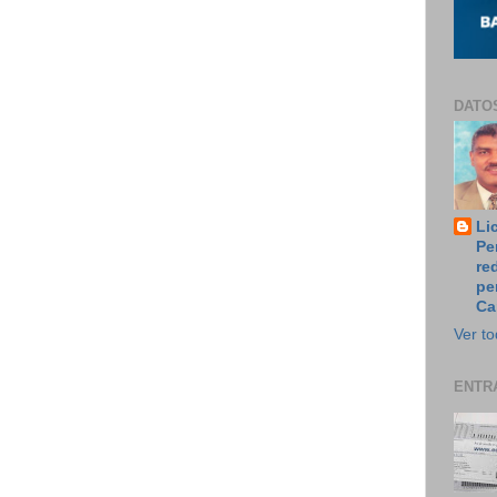
DATO
Li
Pe
re
pe
Ca
Ver to
ENTR