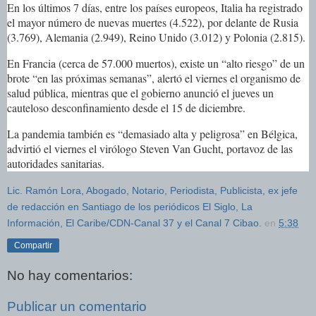
En los últimos 7 días, entre los países europeos, Italia ha registrado
el mayor número de nuevas muertes (4.522), por delante de Rusia
(3.769), Alemania (2.949), Reino Unido (3.012) y Polonia (2.815).
En Francia (cerca de 57.000 muertos), existe un “alto riesgo” de un
brote “en las próximas semanas”, alertó el viernes el organismo de
salud pública, mientras que el gobierno anunció el jueves un
cauteloso desconfinamiento desde el 15 de diciembre.
La pandemia también es “demasiado alta y peligrosa” en Bélgica,
advirtió el viernes el virólogo Steven Van Gucht, portavoz de las
autoridades sanitarias.
Lic. Ramón Lora, Abogado, Notario, Periodista, Publicista, ex jefe
de redacción en Santiago de los periódicos El Siglo, La
Información, El Caribe/CDN-Canal 37 y el Canal 7 Cibao.
en
5:38
Compartir
No hay comentarios:
Publicar un comentario