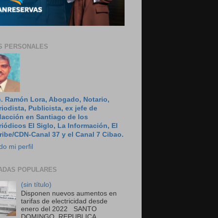
S PERSONALES
c. Ramón Lora, Abogado, Notario,
riodista, Publicista, ex jefe de
dacción en Santiago de los
riódicos El Siglo, La Información, El
ribe/CDN-Canal 37 y el Canal 7 Cibao.
do mi perfil
ADAS POPULARES
(sin título)
Disponen nuevos aumentos en
tarifas de electricidad desde
enero del 2022 SANTO
DOMINGO, REPUBLICA