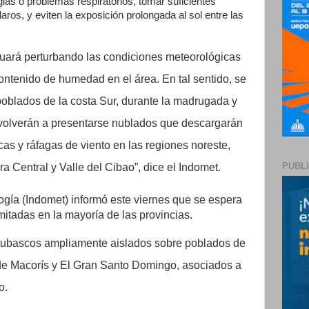
ias o problemas respiratorios, tomar suficientes
claros, y eviten la exposición prolongada al sol entre las
uará perturbando las condiciones meteorológicas
ontenido de humedad en el área. En tal sentido, se
oblados de la costa Sur, durante la madrugada y
, volverán a presentarse nublados que descargarán
cas y ráfagas de viento en las regiones noreste,
PUBL
ra Central y Valle del Cibao”, dice el Indomet.
ogía (Indomet) informó este viernes que se espera
mitadas en la mayoría de las provincias.
hubascos ampliamente aislados sobre poblados de
de Macorís y El Gran Santo Domingo, asociados a
o.