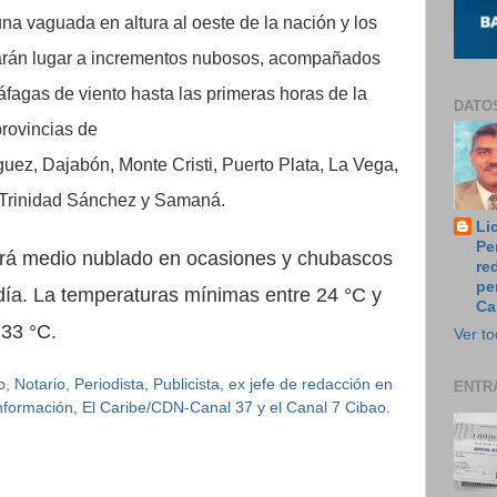
una vaguada en altura
al oeste de la nación y los
 darán lugar a incrementos nubosos, acompañados
áfagas de viento hasta las primeras horas de la
DATO
provincias de
uez, Dajabón, Monte Cristi, Puerto Plata, La Vega,
a Trinidad Sánchez y Samaná.
Li
Pe
rá medio nublado en ocasiones y chubascos
re
pe
día. La temperaturas mínimas entre 24 °C y
Ca
 33 °C.
Ver to
 Notario, Periodista, Publicista, ex jefe de redacción en
ENTR
 Información, El Caribe/CDN-Canal 37 y el Canal 7 Cibao.