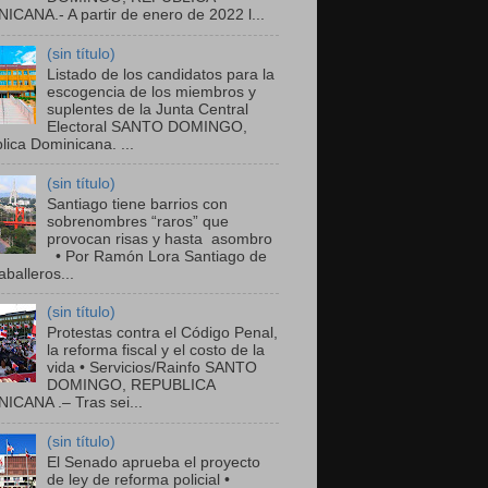
ICANA.- A partir de enero de 2022 l...
(sin título)
Listado de los candidatos para la
escogencia de los miembros y
suplentes de la Junta Central
Electoral SANTO DOMINGO,
ica Dominicana. ...
(sin título)
Santiago tiene barrios con
sobrenombres “raros” que
provocan risas y hasta asombro
• Por Ramón Lora Santiago de
balleros...
(sin título)
Protestas contra el Código Penal,
la reforma fiscal y el costo de la
vida • Servicios/Rainfo SANTO
DOMINGO, REPUBLICA
ICANA .– Tras sei...
(sin título)
El Senado aprueba el proyecto
de ley de reforma policial •