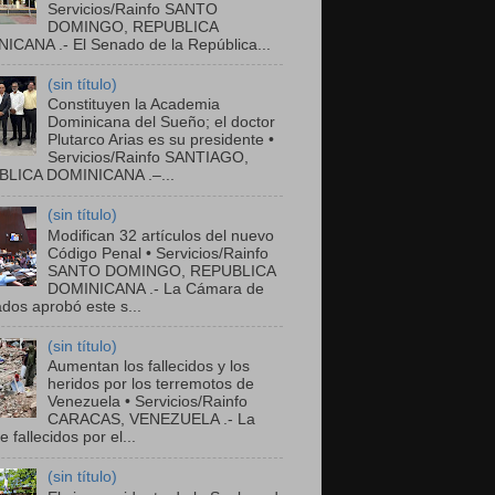
Servicios/Rainfo SANTO
DOMINGO, REPUBLICA
ICANA .- El Senado de la República...
(sin título)
Constituyen la Academia
Dominicana del Sueño; el doctor
Plutarco Arias es su presidente •
Servicios/Rainfo SANTIAGO,
LICA DOMINICANA .–...
(sin título)
Modifican 32 artículos del nuevo
Código Penal • Servicios/Rainfo
SANTO DOMINGO, REPUBLICA
DOMINICANA .- La Cámara de
dos aprobó este s...
(sin título)
Aumentan los fallecidos y los
heridos por los terremotos de
Venezuela • Servicios/Rainfo
CARACAS, VENEZUELA .- La
de fallecidos por el...
(sin título)