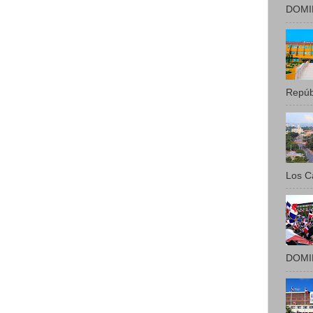
DOMIN
Repúbl
Los Ca
DOMIN