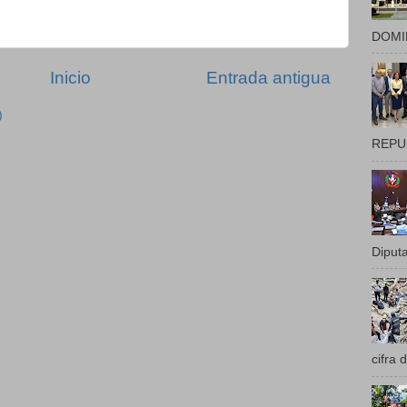
DOMIN
Inicio
Entrada antigua
)
REPUB
Diputa
cifra 