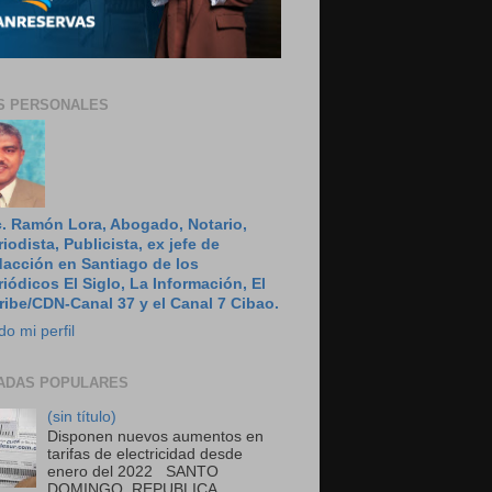
S PERSONALES
c. Ramón Lora, Abogado, Notario,
riodista, Publicista, ex jefe de
dacción en Santiago de los
riódicos El Siglo, La Información, El
ribe/CDN-Canal 37 y el Canal 7 Cibao.
do mi perfil
ADAS POPULARES
(sin título)
Disponen nuevos aumentos en
tarifas de electricidad desde
enero del 2022 SANTO
DOMINGO, REPUBLICA