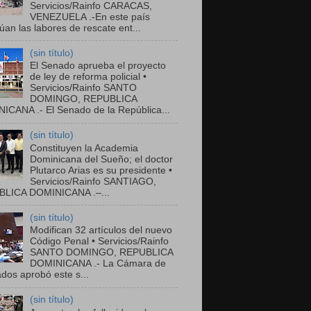
Servicios/Rainfo CARACAS,
VENEZUELA .-En este país
úan las labores de rescate ent...
(sin título)
El Senado aprueba el proyecto
de ley de reforma policial •
Servicios/Rainfo SANTO
DOMINGO, REPUBLICA
ICANA .- El Senado de la República...
(sin título)
Constituyen la Academia
Dominicana del Sueño; el doctor
Plutarco Arias es su presidente •
Servicios/Rainfo SANTIAGO,
LICA DOMINICANA .–...
(sin título)
Modifican 32 artículos del nuevo
Código Penal • Servicios/Rainfo
SANTO DOMINGO, REPUBLICA
DOMINICANA .- La Cámara de
dos aprobó este s...
(sin título)