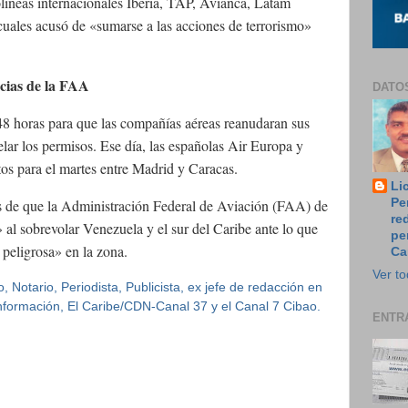
olíneas internacionales Iberia, TAP, Avianca, Latam
cuales acusó de «sumarse a las acciones de terrorismo»
ncias de la FAA
DATO
8 horas para que las compañías aéreas reanudaran sus
elar los permisos. Ese día, las españolas Air Europa y
tos para el martes entre Madrid y Caracas.
Li
Pe
s de que la Administración Federal de Aviación (FAA) de
re
al sobrevolar Venezuela y el sur del Caribe ante lo que
pe
peligrosa» en la zona.
Ca
Ver to
 Notario, Periodista, Publicista, ex jefe de redacción en
 Información, El Caribe/CDN-Canal 37 y el Canal 7 Cibao.
ENTR