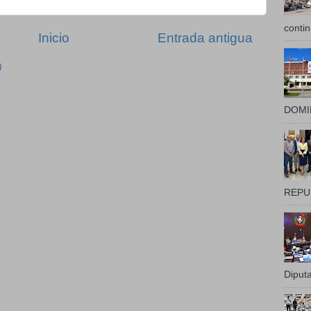
contin
Inicio
Entrada antigua
)
DOMIN
REPUB
Diputa