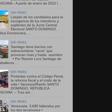
ICANA.- A partir de enero de 2022 l...
(sin título)
Listado de los candidatos para la
escogencia de los miembros y
suplentes de la Junta Central
Electoral SANTO DOMINGO,
ica Dominicana. ...
(sin título)
Santiago tiene barrios con
sobrenombres “raros” que
provocan risas y hasta asombro
• Por Ramón Lora Santiago de
balleros...
(sin título)
Protestas contra el Código Penal,
la reforma fiscal y el costo de la
vida • Servicios/Rainfo SANTO
DOMINGO, REPUBLICA
ICANA .– Tras sei...
(sin título)
Venezuela: 3,685 fallecidos por
los dos terremotos •