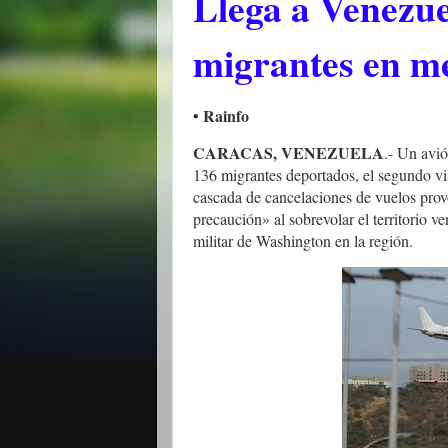
Llega a Venezue
migrantes en me
• Rainfo
CARACAS, VENEZUELA
.- Un avi
136 migrantes deportados, el segundo via
cascada de cancelaciones de vuelos prov
precaución» al sobrevolar el territorio v
militar de Washington en la región.