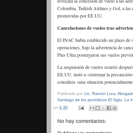
revocara la concesión de vuelo a las aer
Colombia, Turkish Airlines y Gol, a las 
promovidas por EE.UU.
Cancelaciones de vuelos tras adverte
El INAC había establecido un plazo de 4
operaciones, bajo la advertencia de canc
Plus Ultra postergaron sus vuelos previs
La suspensión de vuelos ocurrió despué
EE.UU. instó a «extremar la precaución» 
considera «una situación potencialmente 
Publicado por
Lic. Ramón Lora, Abogado,
Santiago de los periódicos El Siglo, La
en
5:30
No hay comentarios: