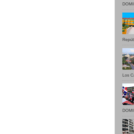
DOMIN
Repúbl
Los Ca
DOMIN