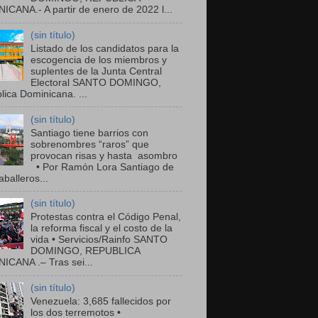
ICANA.- A partir de enero de 2022 l...
(sin título)
Listado de los candidatos para la
escogencia de los miembros y
suplentes de la Junta Central
Electoral SANTO DOMINGO,
ica Dominicana. ...
(sin título)
Santiago tiene barrios con
sobrenombres “raros” que
provocan risas y hasta asombro
• Por Ramón Lora Santiago de
balleros...
(sin título)
Protestas contra el Código Penal,
la reforma fiscal y el costo de la
vida • Servicios/Rainfo SANTO
DOMINGO, REPUBLICA
ICANA .– Tras sei...
(sin título)
Venezuela: 3,685 fallecidos por
los dos terremotos •