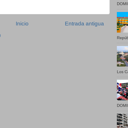
DOMIN
Inicio
Entrada antigua
)
Repúbl
Los Ca
DOMIN