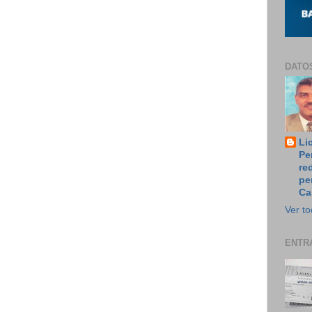
DATO
Li
Pe
re
pe
Ca
Ver to
ENTR