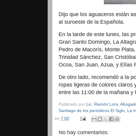
Dijo que los aguaceros están a
al suroeste de la Española.
En la tarde de este lunes, las p
Gran Santo Domingo, La Altagr
Pedro de Macorís, Monte Plata
Trinidad Sánchez, San Cristóba
Ocoa, San Juan, Azua, y Elías 
De otro lado, recomendó a la pobl
ropas ligeras de colores claros 
entre las 11:00 de la mañana y l
Publicado por
Lic. Ramón Lora, Abogado,
Santiago de los periódicos El Siglo, La
en
7:00
No hay comentarios: