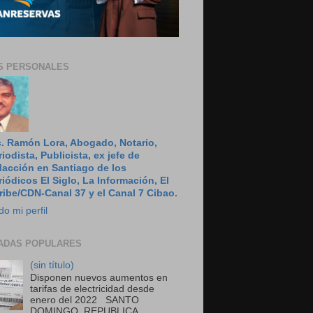
S PERSONALES
c. Ramón Lora, Abogado, Notario,
riodista, Publicista, ex jefe de
dacción en Santiago de los
riódicos El Siglo, La Información, El
ribe/CDN-Canal 37 y el Canal 7 Cibao.
do mi perfil
ADAS POPULARES
(sin título)
Disponen nuevos aumentos en
tarifas de electricidad desde
enero del 2022 SANTO
DOMINGO, REPUBLICA