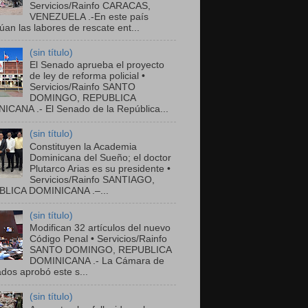
Servicios/Rainfo CARACAS,
VENEZUELA .-En este país
úan las labores de rescate ent...
(sin título)
El Senado aprueba el proyecto
de ley de reforma policial •
Servicios/Rainfo SANTO
DOMINGO, REPUBLICA
ICANA .- El Senado de la República...
(sin título)
Constituyen la Academia
Dominicana del Sueño; el doctor
Plutarco Arias es su presidente •
Servicios/Rainfo SANTIAGO,
LICA DOMINICANA .–...
(sin título)
Modifican 32 artículos del nuevo
Código Penal • Servicios/Rainfo
SANTO DOMINGO, REPUBLICA
DOMINICANA .- La Cámara de
dos aprobó este s...
(sin título)