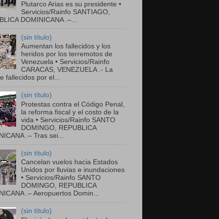
Plutarco Arias es su presidente •
Servicios/Rainfo SANTIAGO,
LICA DOMINICANA .–...
(sin título)
Aumentan los fallecidos y los
heridos por los terremotos de
Venezuela • Servicios/Rainfo
CARACAS, VENEZUELA .- La
de fallecidos por el...
(sin título)
Protestas contra el Código Penal,
la reforma fiscal y el costo de la
vida • Servicios/Rainfo SANTO
DOMINGO, REPUBLICA
ICANA .– Tras sei...
(sin título)
Cancelan vuelos hacia Estados
Unidos por lluvias e inundaciones
• Servicios/Rainfo SANTO
DOMINGO, REPUBLICA
ICANA .– Aeropuertos Domin...
(sin título)