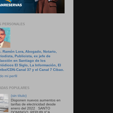
S PERSONALES
c. Ramón Lora, Abogado, Notario,
riodista, Publicista, ex jefe de
dacción en Santiago de los
riódicos El Siglo, La Información, El
ribe/CDN-Canal 37 y el Canal 7 Cibao.
do mi perfil
ADAS POPULARES
(sin título)
Disponen nuevos aumentos en
tarifas de electricidad desde
enero del 2022 SANTO
DOMINGO, REPUBLICA