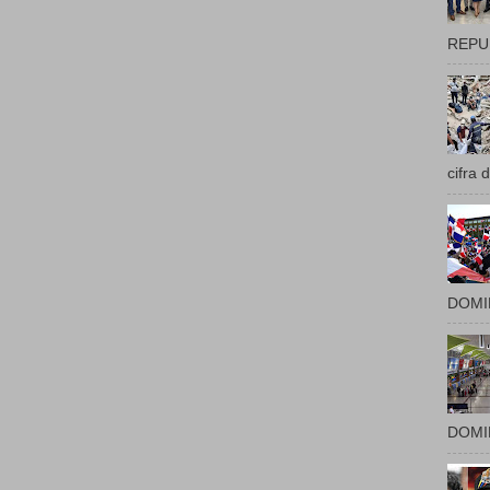
REPUB
cifra 
DOMIN
DOMIN