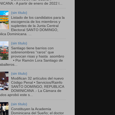
ICANA.- A partir de enero de 2022 l...
(sin título)
Listado de los candidatos para la
escogencia de los miembros y
suplentes de la Junta Central
Electoral SANTO DOMINGO,
ica Dominicana. ...
(sin título)
Santiago tiene barrios con
sobrenombres “raros” que
provocan risas y hasta asombro
• Por Ramón Lora Santiago de
balleros...
(sin título)
Modifican 32 artículos del nuevo
Código Penal • Servicios/Rainfo
SANTO DOMINGO, REPUBLICA
DOMINICANA .- La Cámara de
dos aprobó este s...
(sin título)
Constituyen la Academia
Dominicana del Sueño; el doctor