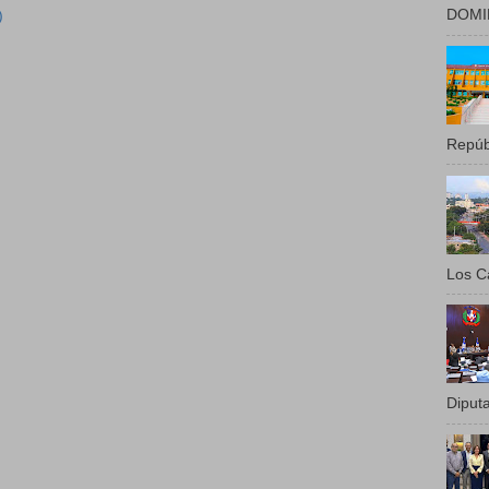
DOMIN
)
Repúbl
Los Ca
Diputa