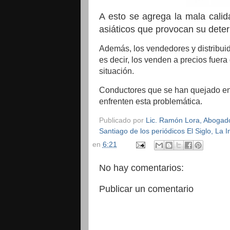
A esto se agrega la mala cali
asiáticos que provocan su deter
Además, los vendedores y distribuid
es decir, los venden a precios fuera
situación.
Conductores que se han quejado en
enfrenten esta problemática.
Publicado por
Lic. Ramón Lora, Abogado,
Santiago de los periódicos El Siglo, La
en
6:21
No hay comentarios:
Publicar un comentario