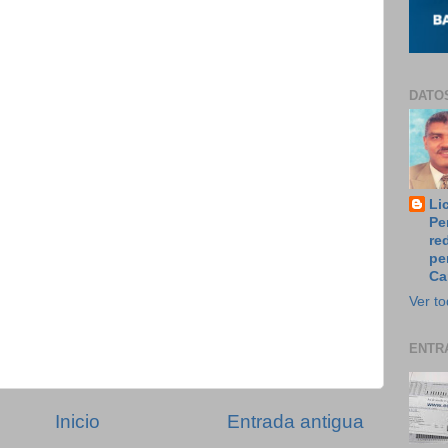
DATO
Li
Pe
re
pe
Ca
Ver to
ENTR
Inicio
Entrada antigua