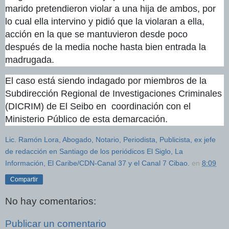
marido pretendieron violar a una hija de ambos, por
lo cual ella intervino y pidió que la violaran a ella,
acción en la que se mantuvieron desde poco
después de la media noche hasta bien entrada la
madrugada.
El caso está siendo indagado por miembros de la
Subdirección Regional de Investigaciones Criminales
(DICRIM) de El Seibo en coordinación con el
Ministerio Público de esta demarcación.
Lic. Ramón Lora, Abogado, Notario, Periodista, Publicista, ex jefe
de redacción en Santiago de los periódicos El Siglo, La
Información, El Caribe/CDN-Canal 37 y el Canal 7 Cibao.
en
8:09
Compartir
No hay comentarios:
Publicar un comentario