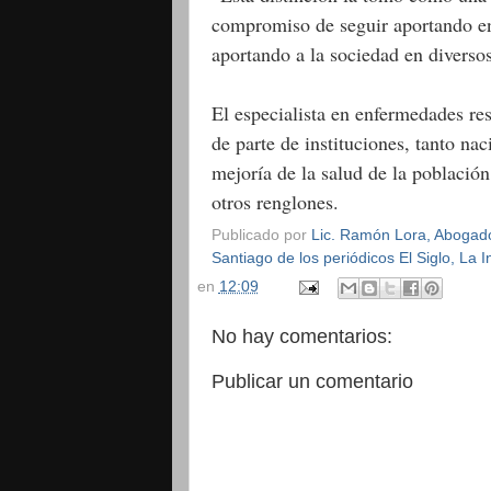
compromiso de seguir aportando en 
aportando a la sociedad en diverso
El especialista en enfermedades re
de parte de instituciones, tanto na
mejoría de la salud de la població
otros renglones.
Publicado por
Lic. Ramón Lora, Abogado,
Santiago de los periódicos El Siglo, La
en
12:09
No hay comentarios:
Publicar un comentario