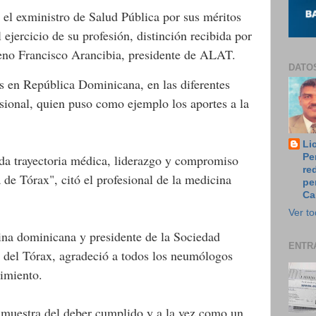
 el exministro de Salud Pública por sus méritos
jercicio de su profesión, distinción recibida por
leno Francisco Arancibia, presidente de ALAT.
DATO
as en República Dominicana, en las diferentes
esional, quien puso como ejemplo los aportes a la
Li
da trayectoria médica, liderazgo y compromiso
Pe
re
de Tórax", citó el profesional de la medicina
pe
Ca
Ver to
ina dominicana y presidente de la Sociedad
ENTR
del Tórax, agradeció a todos los neumólogos
imiento.
 muestra del deber cumplido y a la vez como un