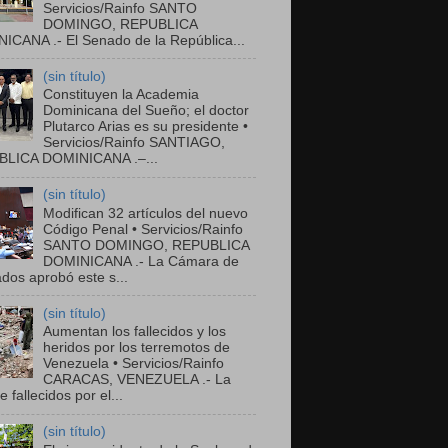
Servicios/Rainfo SANTO
DOMINGO, REPUBLICA
ICANA .- El Senado de la República...
(sin título)
Constituyen la Academia
Dominicana del Sueño; el doctor
Plutarco Arias es su presidente •
Servicios/Rainfo SANTIAGO,
LICA DOMINICANA .–...
(sin título)
Modifican 32 artículos del nuevo
Código Penal • Servicios/Rainfo
SANTO DOMINGO, REPUBLICA
DOMINICANA .- La Cámara de
dos aprobó este s...
(sin título)
Aumentan los fallecidos y los
heridos por los terremotos de
Venezuela • Servicios/Rainfo
CARACAS, VENEZUELA .- La
de fallecidos por el...
(sin título)