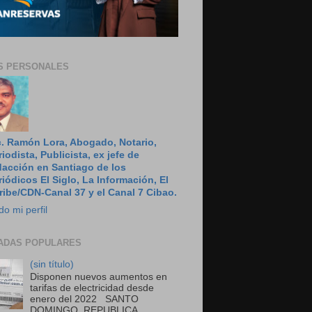
S PERSONALES
c. Ramón Lora, Abogado, Notario,
riodista, Publicista, ex jefe de
dacción en Santiago de los
riódicos El Siglo, La Información, El
ribe/CDN-Canal 37 y el Canal 7 Cibao.
do mi perfil
ADAS POPULARES
(sin título)
Disponen nuevos aumentos en
tarifas de electricidad desde
enero del 2022 SANTO
DOMINGO, REPUBLICA