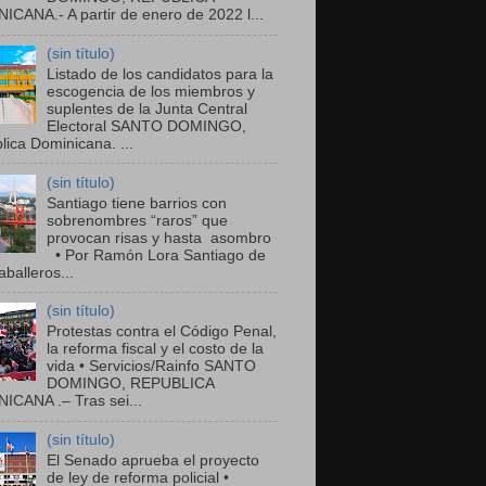
ICANA.- A partir de enero de 2022 l...
(sin título)
Listado de los candidatos para la
escogencia de los miembros y
suplentes de la Junta Central
Electoral SANTO DOMINGO,
ica Dominicana. ...
(sin título)
Santiago tiene barrios con
sobrenombres “raros” que
provocan risas y hasta asombro
• Por Ramón Lora Santiago de
balleros...
(sin título)
Protestas contra el Código Penal,
la reforma fiscal y el costo de la
vida • Servicios/Rainfo SANTO
DOMINGO, REPUBLICA
ICANA .– Tras sei...
(sin título)
El Senado aprueba el proyecto
de ley de reforma policial •