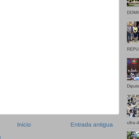
DOMIN
REPUB
Diputa
cifra 
Inicio
Entrada antigua
)