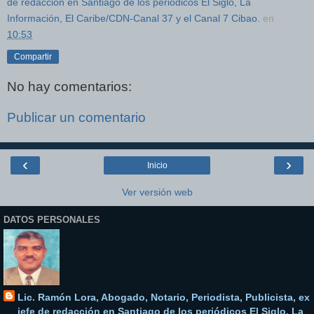
de redacción en Santiago de los periódicos El Siglo, La
Información, El Caribe/CDN-Canal 37 y el Canal 7 Cibao.
en
10:53
Compartir
No hay comentarios:
Publicar un comentario
‹
›
Inicio
Ver versión web
DATOS PERSONALES
Lic. Ramón Lora, Abogado, Notario, Periodista, Publicista, ex
jefe de redacción en Santiago de los periódicos El Siglo, La