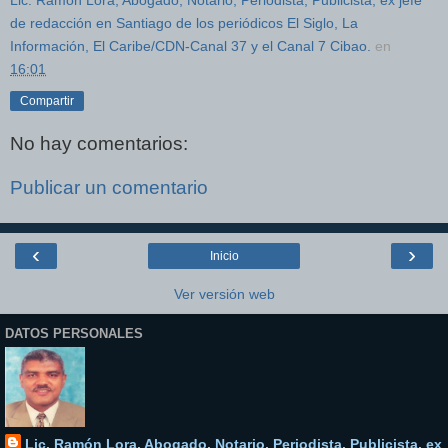
Lic. Ramón Lora, Abogado, Notario, Periodista, Publicista, ex jefe
de redacción en Santiago de los periódicos El Siglo, La
Información, El Caribe/CDN-Canal 37 y el Canal 7 Cibao.
en
16:01
Compartir
No hay comentarios:
Publicar un comentario
‹
›
Inicio
Ver versión web
DATOS PERSONALES
Lic. Ramón Lora, Abogado, Notario, Periodista, Publicista, ex