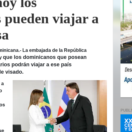
hoy los
 pueden viajar a
sa
icana.- La embajada de la República
que los dominicanos que posean
oy
ios podrán viajar a ese país
e visado.
 a
o
ios
PUBL
ue