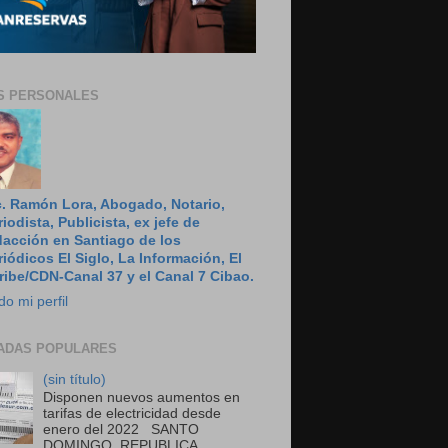
S PERSONALES
c. Ramón Lora, Abogado, Notario,
riodista, Publicista, ex jefe de
dacción en Santiago de los
riódicos El Siglo, La Información, El
ribe/CDN-Canal 37 y el Canal 7 Cibao.
do mi perfil
ADAS POPULARES
(sin título)
Disponen nuevos aumentos en
tarifas de electricidad desde
enero del 2022 SANTO
DOMINGO, REPUBLICA