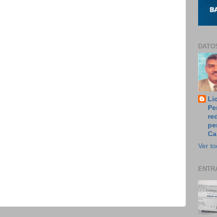
DATO
Li
Pe
re
pe
Ca
Ver to
ENTR