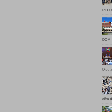
REPUB
DOMIN
Diputa
cifra 