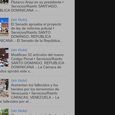
Plutarco Arias es su presidente •
Servicios/Rainfo SANTIAGO,
LICA DOMINICANA .–...
(sin título)
El Senado aprueba el proyecto
de ley de reforma policial •
Servicios/Rainfo SANTO
DOMINGO, REPUBLICA
ICANA .- El Senado de la República...
(sin título)
Modifican 32 artículos del nuevo
Código Penal • Servicios/Rainfo
SANTO DOMINGO, REPUBLICA
DOMINICANA .- La Cámara de
dos aprobó este s...
(sin título)
Aumentan los fallecidos y los
heridos por los terremotos de
Venezuela • Servicios/Rainfo
CARACAS, VENEZUELA .- La
de fallecidos por el...
(sin título)