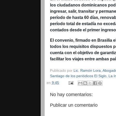
los ciudadanos dominicanos pod
ingresar, salir, transitar y perman
período de hasta 60 días, renova
período total de estadía no exce
contados desde el primer ingreso 
El convenio, firmado en Brasilia 
todos los requisitos dispuestos p
cuenta con el objetivo de garantiz
facilitar los viajes entre ambas pa
Publicado por
Lic. Ramón Lora, Abogado,
Santiago de los periódicos El Siglo, La
en
9:45
No hay comentarios:
Publicar un comentario