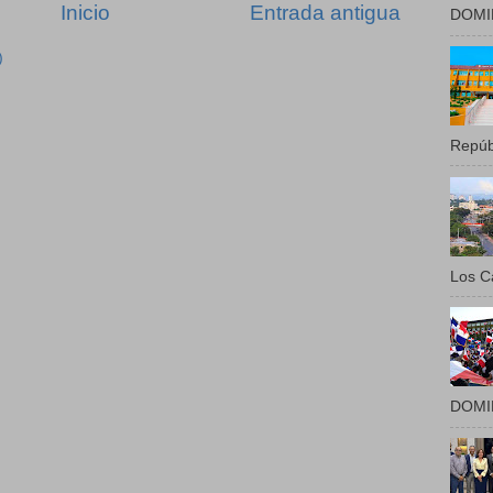
Inicio
Entrada antigua
DOMIN
)
Repúbl
Los Ca
DOMIN