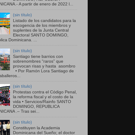
ICANA.- A partir de enero de 2022 l...
(sin título)
Listado de los candidatos para la
escogencia de los miembros y
suplentes de la Junta Central
Electoral SANTO DOMINGO,
ica Dominicana. ...
(sin título)
Santiago tiene barrios con
sobrenombres “raros” que
provocan risas y hasta asombro
• Por Ramón Lora Santiago de
balleros...
(sin título)
Protestas contra el Código Penal,
la reforma fiscal y el costo de la
vida • Servicios/Rainfo SANTO
DOMINGO, REPUBLICA
ICANA .– Tras sei...
(sin título)
Constituyen la Academia
Dominicana del Sueño; el doctor