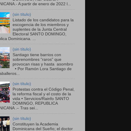
ICANA.- A partir de enero de 2022 l...
(sin título)
Listado de los candidatos para la
escogencia de los miembros y
suplentes de la Junta Central
Electoral SANTO DOMINGO,
ica Dominicana. ...
(sin título)
Santiago tiene barrios con
sobrenombres “raros” que
provocan risas y hasta asombro
• Por Ramón Lora Santiago de
balleros...
(sin título)
Protestas contra el Código Penal,
la reforma fiscal y el costo de la
vida • Servicios/Rainfo SANTO
DOMINGO, REPUBLICA
ICANA .– Tras sei...
(sin título)
Constituyen la Academia
Dominicana del Sueño; el doctor