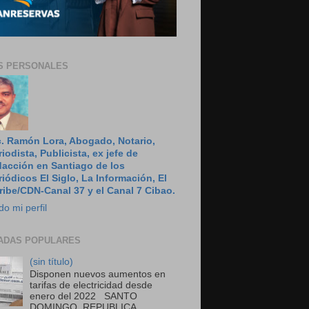
S PERSONALES
c. Ramón Lora, Abogado, Notario,
riodista, Publicista, ex jefe de
dacción en Santiago de los
riódicos El Siglo, La Información, El
ribe/CDN-Canal 37 y el Canal 7 Cibao.
do mi perfil
ADAS POPULARES
(sin título)
Disponen nuevos aumentos en
tarifas de electricidad desde
enero del 2022 SANTO
DOMINGO, REPUBLICA