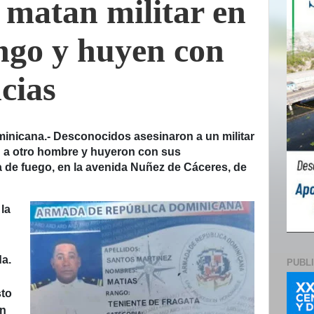
 matan militar en
go y huyen con
cias
icana.- Desconocidos asesinaron a un militar
on a otro hombre y huyeron con sus
 de fuego, en la avenida Nuñez de Cáceres, de
 la
a.
PUBL
sto
un