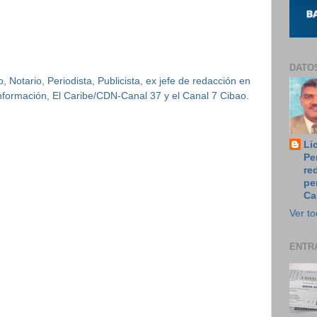
DATO
 Notario, Periodista, Publicista, ex jefe de redacción en
 Información, El Caribe/CDN-Canal 37 y el Canal 7 Cibao.
Li
Pe
re
pe
Ca
Ver to
ENTR