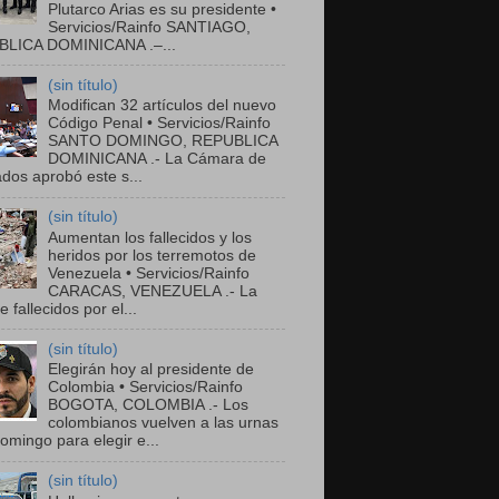
Plutarco Arias es su presidente •
Servicios/Rainfo SANTIAGO,
LICA DOMINICANA .–...
(sin título)
Modifican 32 artículos del nuevo
Código Penal • Servicios/Rainfo
SANTO DOMINGO, REPUBLICA
DOMINICANA .- La Cámara de
dos aprobó este s...
(sin título)
Aumentan los fallecidos y los
heridos por los terremotos de
Venezuela • Servicios/Rainfo
CARACAS, VENEZUELA .- La
de fallecidos por el...
(sin título)
Elegirán hoy al presidente de
Colombia • Servicios/Rainfo
BOGOTA, COLOMBIA .- Los
colombianos vuelven a las urnas
omingo para elegir e...
(sin título)