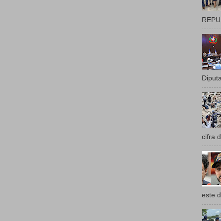
REPUB
Diputa
cifra 
este d