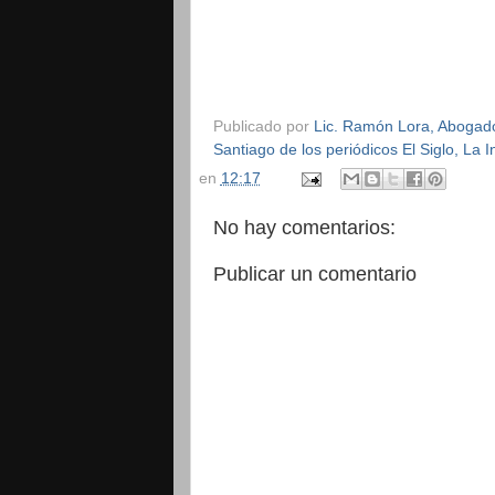
Publicado por
Lic. Ramón Lora, Abogado,
Santiago de los periódicos El Siglo, La
en
12:17
No hay comentarios:
Publicar un comentario