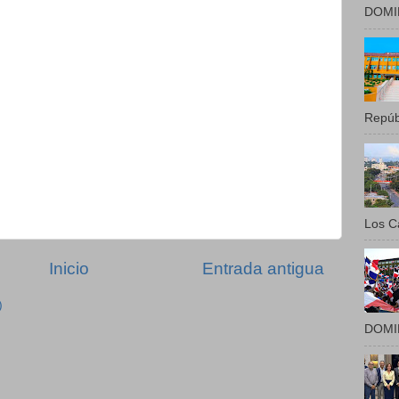
DOMIN
Repúbl
Los Ca
Inicio
Entrada antigua
)
DOMIN