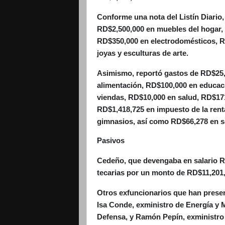
Conforme una nota del Listín Diario, 
RD$2,500,000 en mue­bles del hogar, 
RD$350,000 en electrodo­mésticos, 
joyas y esculturas de ar­te.
Asimismo, reportó gastos de RD$25,0
alimentación, RD$100,000 en educa­c
viendas, RD$10,000 en salud, RD$17
RD$1,418,725 en impuesto de la rent
gimnasios, así como RD$66,278 en ser
Pasivos
Cedeño, que devengaba en sala­rio 
tecarias por un monto de RD$11,201,
Otros exfuncionarios que han prese
Isa Conde, exminis­tro de Energía y
Defensa, y Ramón Pepín, exminis­tro