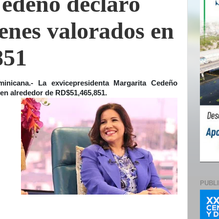
edeño decla­ró
enes valorados en
851
icana.- La exvicepresidenta Mar­garita Cedeño
 en alrededor de RD$51,465,851.
PUBL