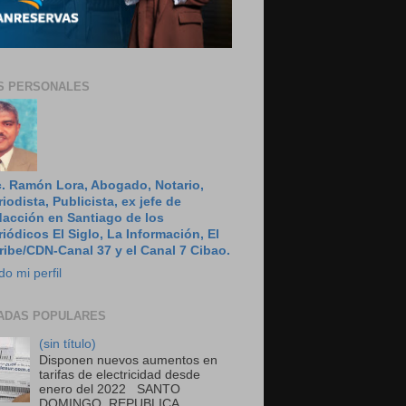
S PERSONALES
c. Ramón Lora, Abogado, Notario,
riodista, Publicista, ex jefe de
dacción en Santiago de los
riódicos El Siglo, La Información, El
ribe/CDN-Canal 37 y el Canal 7 Cibao.
do mi perfil
ADAS POPULARES
(sin título)
Disponen nuevos aumentos en
tarifas de electricidad desde
enero del 2022 SANTO
DOMINGO, REPUBLICA