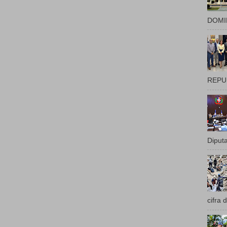
DOMIN
REPUB
Diputa
cifra 