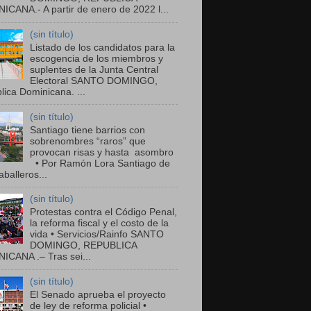
ICANA.- A partir de enero de 2022 l...
(sin título)
Listado de los candidatos para la
escogencia de los miembros y
suplentes de la Junta Central
Electoral SANTO DOMINGO,
ica Dominicana. ...
(sin título)
Santiago tiene barrios con
sobrenombres “raros” que
provocan risas y hasta asombro
• Por Ramón Lora Santiago de
balleros...
(sin título)
Protestas contra el Código Penal,
la reforma fiscal y el costo de la
vida • Servicios/Rainfo SANTO
DOMINGO, REPUBLICA
ICANA .– Tras sei...
(sin título)
El Senado aprueba el proyecto
de ley de reforma policial •