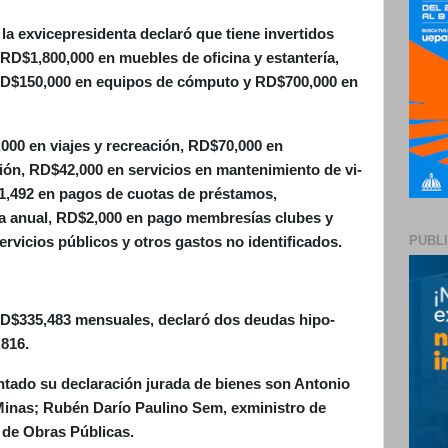
la exvicepresidenta declaró que tie­ne invertidos
RD$1,800,000 en mue­bles de oficina y estantería,
RD$150,000 en equipos de cómputo y RD$700,000 en
00 en viajes y recreación, RD$70,000 en
ión, RD$42,000 en servicios en mantenimiento de vi­
1,492 en pagos de cuotas de préstamos,
a anual, RD$2,000 en pago membre­sías clubes y
PUBL
vicios públi­cos y otros gastos no iden­tificados.
RD$335,483 mensuales, declaró dos deudas hipo­
816.
ntado su declaración jurada de bienes son Antonio
 Minas; Rubén Darío Paulino Sem, exministro de
 de Obras Públicas.