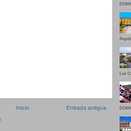
DOMIN
Repúbl
Los Ca
Inicio
Entrada antigua
DOMIN
)