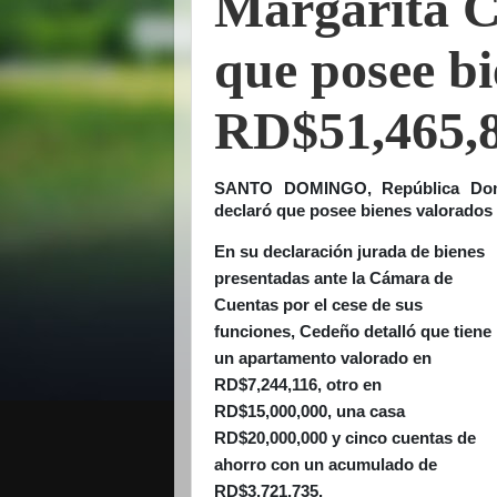
Mar­garita C
que posee bi
RD$51,465,
SANTO DOMINGO, República Domin
decla­ró que posee bienes valorados
En su declaración jurada de bienes
pre­sentadas ante la Cámara de
Cuentas por el cese de sus
funciones, Cedeño detalló que tiene
un apartamento valorado en
RD$7,244,116, otro en
RD$15,000,000, una casa
RD$20,000,000 y cin­co cuentas de
ahorro con un acu­mulado de
RD$3,721,735.