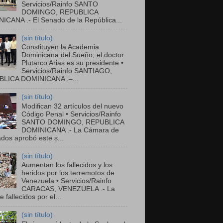
Servicios/Rainfo SANTO
DOMINGO, REPUBLICA
ICANA .- El Senado de la República...
(sin título)
Constituyen la Academia
Dominicana del Sueño; el doctor
Plutarco Arias es su presidente •
Servicios/Rainfo SANTIAGO,
LICA DOMINICANA .–...
(sin título)
Modifican 32 artículos del nuevo
Código Penal • Servicios/Rainfo
SANTO DOMINGO, REPUBLICA
DOMINICANA .- La Cámara de
dos aprobó este s...
(sin título)
Aumentan los fallecidos y los
heridos por los terremotos de
Venezuela • Servicios/Rainfo
CARACAS, VENEZUELA .- La
de fallecidos por el...
(sin título)