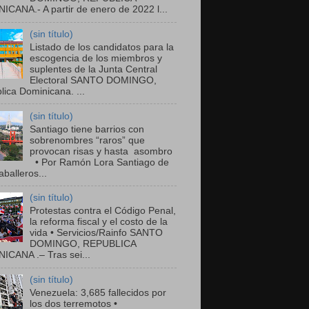
ICANA.- A partir de enero de 2022 l...
(sin título)
Listado de los candidatos para la
escogencia de los miembros y
suplentes de la Junta Central
Electoral SANTO DOMINGO,
ica Dominicana. ...
(sin título)
Santiago tiene barrios con
sobrenombres “raros” que
provocan risas y hasta asombro
• Por Ramón Lora Santiago de
balleros...
(sin título)
Protestas contra el Código Penal,
la reforma fiscal y el costo de la
vida • Servicios/Rainfo SANTO
DOMINGO, REPUBLICA
ICANA .– Tras sei...
(sin título)
Venezuela: 3,685 fallecidos por
los dos terremotos •