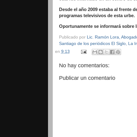
Desde el año 2009 estaba al frente d
programas televisivos de esta urbe.
Oportunamente se informará sobre l
Publicado por
Lic. Ramón Lora, Abogado,
Santiago de los periódicos El Siglo, La
en
9:13
No hay comentarios:
Publicar un comentario