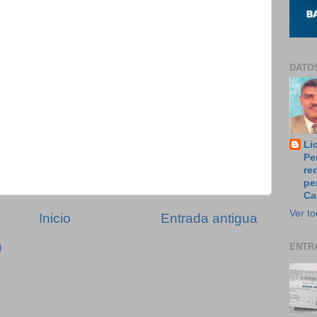
DATO
Li
Pe
re
pe
Ca
Ver to
Inicio
Entrada antigua
ENTR
)