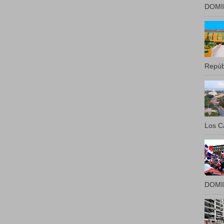
DOMIN
Repúbl
Los Ca
DOMIN