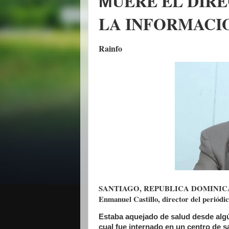
UERE EL DIR
M
LA INFORMACI
Rainfo
SANTIAGO, REPUBLICA DOMINICANA .
Enmanuel Cas
tillo, director del periód
Estaba aquejado de salud desde algú
cual fue internado en un centro de s