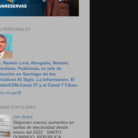
S PERSONALES
c. Ramón Lora, Abogado, Notario,
riodista, Publicista, ex jefe de
dacción en Santiago de los
riódicos El Siglo, La Información, El
ribe/CDN-Canal 37 y el Canal 7 Cibao.
do mi perfil
ADAS POPULARES
(sin título)
Disponen nuevos aumentos en
tarifas de electricidad desde
enero del 2022 SANTO
DOMINGO, REPUBLICA