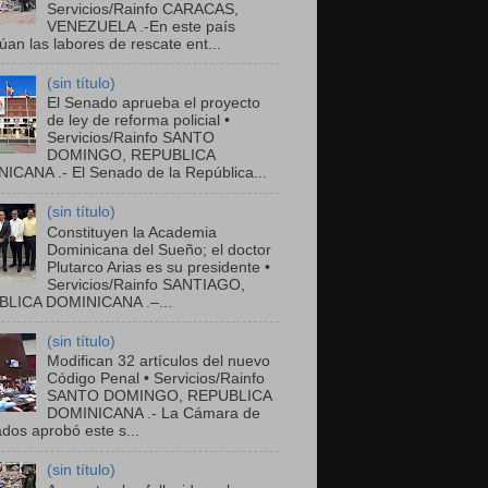
Servicios/Rainfo CARACAS,
VENEZUELA .-En este país
úan las labores de rescate ent...
(sin título)
El Senado aprueba el proyecto
de ley de reforma policial •
Servicios/Rainfo SANTO
DOMINGO, REPUBLICA
ICANA .- El Senado de la República...
(sin título)
Constituyen la Academia
Dominicana del Sueño; el doctor
Plutarco Arias es su presidente •
Servicios/Rainfo SANTIAGO,
LICA DOMINICANA .–...
(sin título)
Modifican 32 artículos del nuevo
Código Penal • Servicios/Rainfo
SANTO DOMINGO, REPUBLICA
DOMINICANA .- La Cámara de
dos aprobó este s...
(sin título)