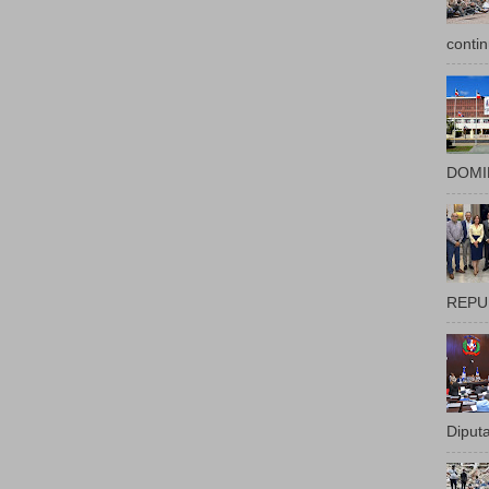
contin
DOMIN
REPUB
Diputa