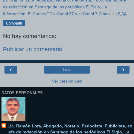
Lic. Ramón Lora, Abogado, Notario, Periodista, Publicista, ex jefe
de redacción en Santiago de los periódicos El Siglo, La
Información, El Caribe/CDN-Canal 37 y el Canal 7 Cibao.
en
5:04
Compartir
No hay comentarios:
Publicar un comentario
‹
›
Inicio
Ver versión web
DATOS PERSONALES
Lic. Ramón Lora, Abogado, Notario, Periodista, Publicista, ex
jefe de redacción en Santiago de los periódicos El Siglo, La