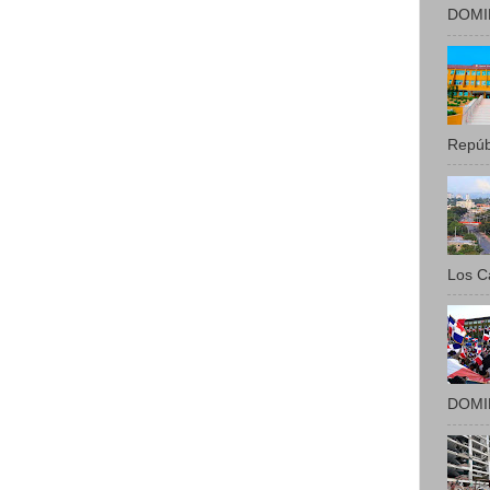
DOMIN
Repúbl
Los Ca
DOMIN