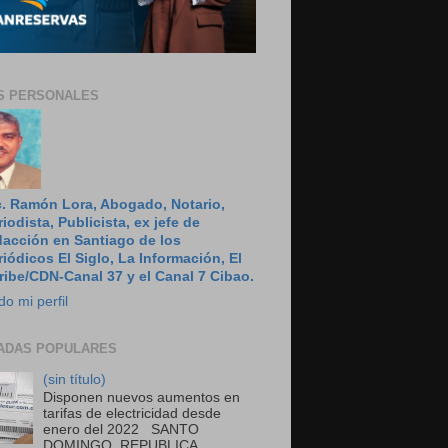
S PERSONALES
c. Ramón Lora, Abogado, Notario,
riodista, Publicista, ex jefe de
dacción en Santiago de los
riódicos El Siglo, La Información, El
ribe/CDN-Canal 37 y el Canal 7 Cibao.
do mi perfil
ADAS POPULARES
(sin título)
Disponen nuevos aumentos en
tarifas de electricidad desde
enero del 2022 SANTO
DOMINGO, REPUBLICA