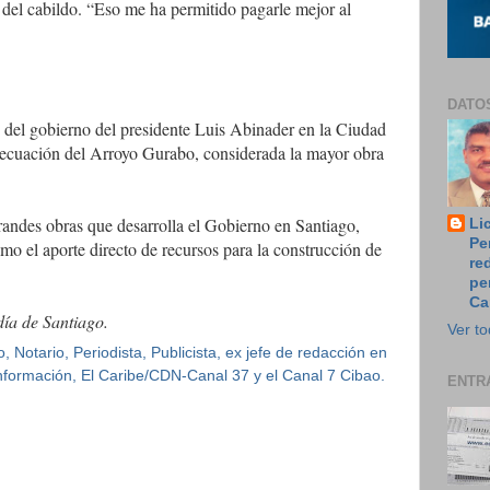
l del cabildo. “Eso me ha permitido pagarle mejor al
DATO
s del gobierno del presidente Luis Abinader en la Ciudad
decuación del Arroyo Gurabo, considerada la mayor obra
andes obras que desarrolla el Gobierno en Santiago,
Li
Pe
omo el aporte directo de recursos para la construcción de
re
pe
Ca
día de Santiago.
Ver to
 Notario, Periodista, Publicista, ex jefe de redacción en
 Información, El Caribe/CDN-Canal 37 y el Canal 7 Cibao.
ENTR