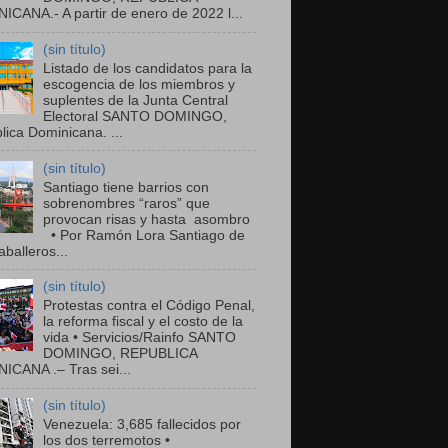
ICANA.- A partir de enero de 2022 l...
(sin título)
Listado de los candidatos para la
escogencia de los miembros y
suplentes de la Junta Central
Electoral SANTO DOMINGO,
ica Dominicana. ...
(sin título)
Santiago tiene barrios con
sobrenombres “raros” que
provocan risas y hasta asombro
• Por Ramón Lora Santiago de
balleros...
(sin título)
Protestas contra el Código Penal,
la reforma fiscal y el costo de la
vida • Servicios/Rainfo SANTO
DOMINGO, REPUBLICA
ICANA .– Tras sei...
(sin título)
Venezuela: 3,685 fallecidos por
los dos terremotos •