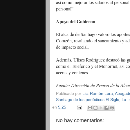
así como mejorar los salarios al persona
personal”.
Apoyo del Gobierno
El alcalde de Santiago valoró los aporte
Corazón, resaltando el saneamiento y a
de impacto social.
Además, Ulises Rodríguez destacó las gr
como el Teleférico y el Monorriel, así c
aceras y contenes.
Fuente: Dirección de Prensa de la Alca
Publicado por
Lic. Ramón Lora, Abogado,
Santiago de los periódicos El Siglo, La
en
5:25
No hay comentarios: