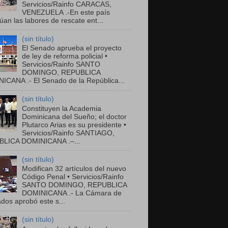
Servicios/Rainfo CARACAS,
VENEZUELA .-En este país
úan las labores de rescate ent...
(sin título)
El Senado aprueba el proyecto
de ley de reforma policial •
Servicios/Rainfo SANTO
DOMINGO, REPUBLICA
ICANA .- El Senado de la República...
(sin título)
Constituyen la Academia
Dominicana del Sueño; el doctor
Plutarco Arias es su presidente •
Servicios/Rainfo SANTIAGO,
LICA DOMINICANA .–...
(sin título)
Modifican 32 artículos del nuevo
Código Penal • Servicios/Rainfo
SANTO DOMINGO, REPUBLICA
DOMINICANA .- La Cámara de
dos aprobó este s...
(sin título)