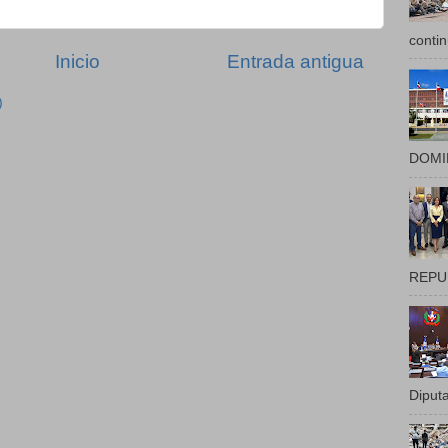
contin
Inicio
Entrada antigua
)
DOMIN
REPUB
Diputa