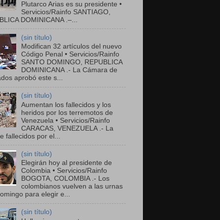
Plutarco Arias es su presidente •
Servicios/Rainfo SANTIAGO,
LICA DOMINICANA .–...
(sin título)
Modifican 32 artículos del nuevo
Código Penal • Servicios/Rainfo
SANTO DOMINGO, REPUBLICA
DOMINICANA .- La Cámara de
dos aprobó este s...
(sin título)
Aumentan los fallecidos y los
heridos por los terremotos de
Venezuela • Servicios/Rainfo
CARACAS, VENEZUELA .- La
de fallecidos por el...
(sin título)
Elegirán hoy al presidente de
Colombia • Servicios/Rainfo
BOGOTA, COLOMBIA .- Los
colombianos vuelven a las urnas
omingo para elegir e...
(sin título)