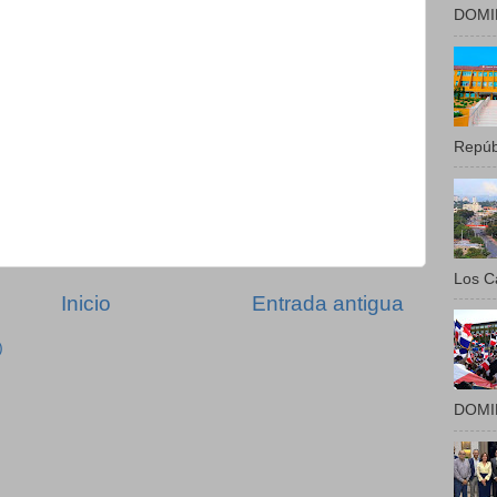
DOMIN
Repúbl
Los Ca
Inicio
Entrada antigua
)
DOMIN