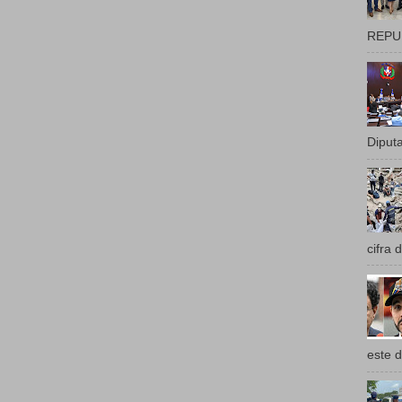
REPUB
Diputa
cifra 
este d