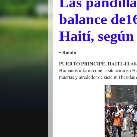
Las pandilla
balance de1
Haití, segú
• Rainfo
PUERTO PRINCIPE, HAITI
.-
El Al
Humanos informó que la situación en Hai
muertas y alrededor de siete mil heridas