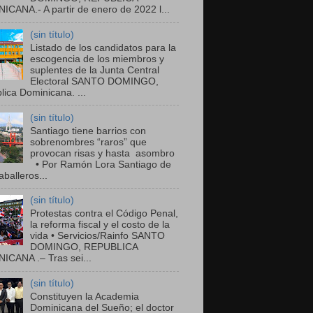
ICANA.- A partir de enero de 2022 l...
(sin título)
Listado de los candidatos para la
escogencia de los miembros y
suplentes de la Junta Central
Electoral SANTO DOMINGO,
ica Dominicana. ...
(sin título)
Santiago tiene barrios con
sobrenombres “raros” que
provocan risas y hasta asombro
• Por Ramón Lora Santiago de
balleros...
(sin título)
Protestas contra el Código Penal,
la reforma fiscal y el costo de la
vida • Servicios/Rainfo SANTO
DOMINGO, REPUBLICA
ICANA .– Tras sei...
(sin título)
Constituyen la Academia
Dominicana del Sueño; el doctor