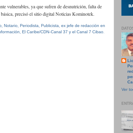
nte vulnerables, ya que sufren de desnutrición, falta de
básica, precisó el sitio digital Noticias Kominotek.
 Notario, Periodista, Publicista, ex jefe de redacción en
DATO
 Información, El Caribe/CDN-Canal 37 y el Canal 7 Cibao.
Li
Pe
re
pe
Ca
Ver to
ENTR