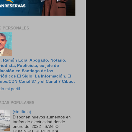
S PERSONALES
c. Ramón Lora, Abogado, Notario,
riodista, Publicista, ex jefe de
dacción en Santiago de los
riódicos El Siglo, La Información, El
ribe/CDN-Canal 37 y el Canal 7 Cibao.
do mi perfil
ADAS POPULARES
(sin título)
Disponen nuevos aumentos en
tarifas de electricidad desde
enero del 2022 SANTO
DOMINGO, REPUBLICA