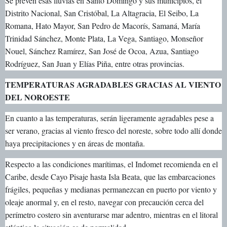
Se prevén esas lluvias en Santo Domingo y sus municipios, el
Distrito Nacional, San Cristóbal, La Altagracia, El Seibo, La
Romana, Hato Mayor, San Pedro de Macorís, Samaná, María
Trinidad Sánchez, Monte Plata, La Vega, Santiago, Monseñor
Nouel, Sánchez Ramírez, San José de Ocoa, Azua, Santiago
Rodríguez, San Juan y Elías Piña, entre otras provincias.
TEMPERATURAS AGRADABLES GRACIAS AL VIENTO
DEL NOROESTE
En cuanto a las temperaturas, serán ligeramente agradables pese a
ser verano, gracias al viento fresco del noreste, sobre todo allí donde
haya precipitaciones y en áreas de montaña.
Respecto a las condiciones marítimas, el Indomet recomienda en el
Caribe, desde Cayo Pisaje hasta Isla Beata, que las embarcaciones
frágiles, pequeñas y medianas permanezcan en puerto por viento y
oleaje anormal y, en el resto, navegar con precaución cerca del
perímetro costero sin aventurarse mar adentro, mientras en el litoral