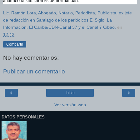
atlántico la situación es de normalidad.
Lic. Ramón Lora, Abogado, Notario, Periodista, Publicista, ex jefe
de redacción en Santiago de los periódicos El Siglo, La
Información, El Caribe/CDN-Canal 37 y el Canal 7 Cibao.
en
12:42
Compartir
No hay comentarios:
Publicar un comentario
‹
›
Inicio
Ver versión web
DATOS PERSONALES