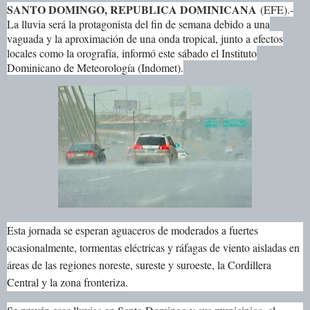
SANTO DOMINGO, REPUBLICA DOMINICANA
(EFE).-
La lluvia será la protagonista del fin de semana debido a una
vaguada y la aproximación de una onda tropical, junto a efectos
locales como la orografía, informó este sábado el Instituto
Dominicano de Meteorología (Indomet).
Esta jornada se esperan aguaceros de moderados a fuertes
ocasionalmente, tormentas eléctricas y ráfagas de viento aisladas en
áreas de las regiones noreste, sureste y suroeste, la Cordillera
Central y la zona fronteriza.