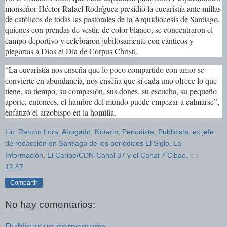
monseñor Héctor Rafael Rodríguez presidió la eucaristía ante millas
de católicos de todas las pastorales de la Arquidiócesis de Santiago,
quienes con prendas de vestir, de color blanco, se concentraron el
campo deportivo y celebraron jubilosamente con cánticos y
plegarias a Dios el Día de Corpus Christi.
“La eucaristía nos enseña que lo poco compartido con amor se
convierte en abundancia, nos enseña que sí cada uno ofrece lo que
tiene, su tiempo, su compasión, sus dones, su escucha, su pequeño
aporte, entonces, el hambre del mundo puede empezar a calmarse”,
enfatizó el arzobispo en la homilía.
Lic. Ramón Lora, Abogado, Notario, Periodista, Publicista, ex jefe
de redacción en Santiago de los periódicos El Siglo, La
Información, El Caribe/CDN-Canal 37 y el Canal 7 Cibao.
en
12:47
Compartir
No hay comentarios:
Publicar un comentario