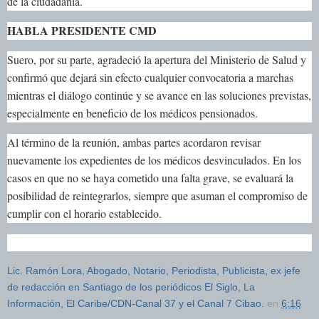
de la ciudadanía.
HABLA PRESIDENTE CMD
Suero, por su parte, agradeció la apertura del Ministerio de Salud y
confirmó que dejará sin efecto cualquier convocatoria a marchas
mientras el diálogo continúe y se avance en las soluciones previstas,
especialmente en beneficio de los médicos pensionados.
Al término de la reunión, ambas partes acordaron revisar
nuevamente los expedientes de los médicos desvinculados. En los
casos en que no se haya cometido una falta grave, se evaluará la
posibilidad de reintegrarlos, siempre que asuman el compromiso de
cumplir con el horario establecido.
Lic. Ramón Lora, Abogado, Notario, Periodista, Publicista, ex jefe
de redacción en Santiago de los periódicos El Siglo, La
Información, El Caribe/CDN-Canal 37 y el Canal 7 Cibao.
en
6:16