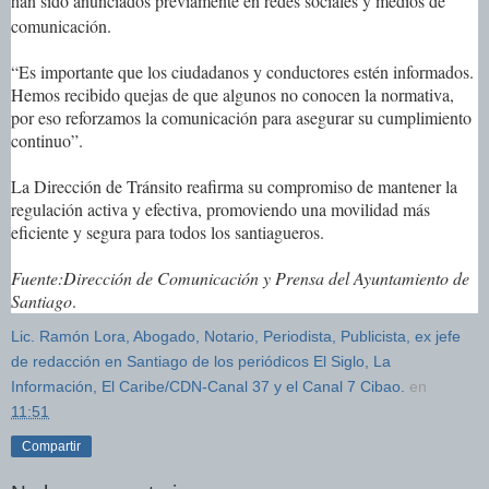
han sido anunciados previamente en redes sociales y medios de
comunicación.
“Es importante que los ciudadanos y conductores estén informados.
Hemos recibido quejas de que algunos no conocen la normativa,
por eso reforzamos la comunicación para asegurar su cumplimiento
continuo”.
La Dirección de Tránsito reafirma su compromiso de mantener la
regulación activa y efectiva, promoviendo una movilidad más
eficiente y segura para todos los santiagueros.
Fuente:Dirección de Comunicación y Prensa del Ayuntamiento de
Santiago
.
Lic. Ramón Lora, Abogado, Notario, Periodista, Publicista, ex jefe
de redacción en Santiago de los periódicos El Siglo, La
Información, El Caribe/CDN-Canal 37 y el Canal 7 Cibao.
en
11:51
Compartir