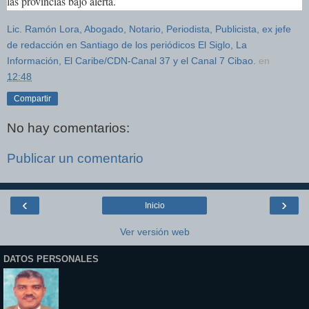
las provincias bajo alerta.
Lic. Ramón Lora, Abogado, Notario, Periodista, Publicista, ex jefe
de redacción en Santiago de los periódicos El Siglo, La
Información, El Caribe/CDN-Canal 37 y el Canal 7 Cibao.
en
12:48
Compartir
No hay comentarios:
Publicar un comentario
‹
›
Inicio
Ver versión web
DATOS PERSONALES