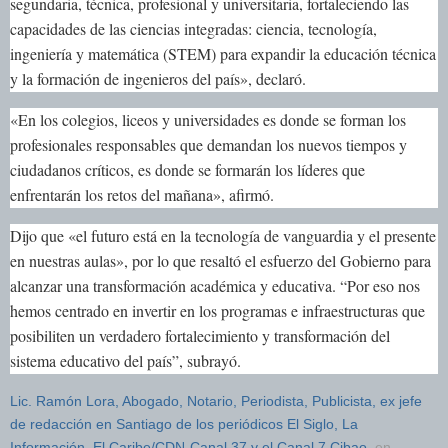
segundaria, técnica, profesional y universitaria, fortaleciendo las
capacidades de las ciencias integradas: ciencia, tecnología,
ingeniería y matemática (STEM) para expandir la educación técnica
y la formación de ingenieros del país», declaró.
«En los colegios, liceos y universidades es donde se forman los
profesionales responsables que demandan los nuevos tiempos y
ciudadanos críticos, es donde se formarán los líderes que
enfrentarán los retos del mañana», afirmó.
Dijo que «el futuro está en la tecnología de vanguardia y el presente
en nuestras aulas», por lo que resaltó el esfuerzo del Gobierno para
alcanzar una transformación académica y educativa. “Por eso nos
hemos centrado en invertir en los programas e infraestructuras que
posibiliten un verdadero fortalecimiento y transformación del
sistema educativo del país”, subrayó.
Lic. Ramón Lora, Abogado, Notario, Periodista, Publicista, ex jefe
de redacción en Santiago de los periódicos El Siglo, La
Información, El Caribe/CDN-Canal 37 y el Canal 7 Cibao.
en