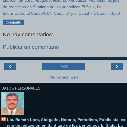
Lic. Ramón Lora, Abogado, Notario, Periodista, Publicista, ex jefe
de redacción en Santiago de los periódicos El Siglo, La
Información, El Caribe/CDN-Canal 37 y el Canal 7 Cibao.
en
5:58
Compartir
No hay comentarios:
Publicar un comentario
‹
›
Inicio
Ver versión web
DATOS PERSONALES
Lic. Ramón Lora, Abogado, Notario, Periodista, Publicista, ex
jefe de redacción en Santiago de los periódicos El Siglo, La