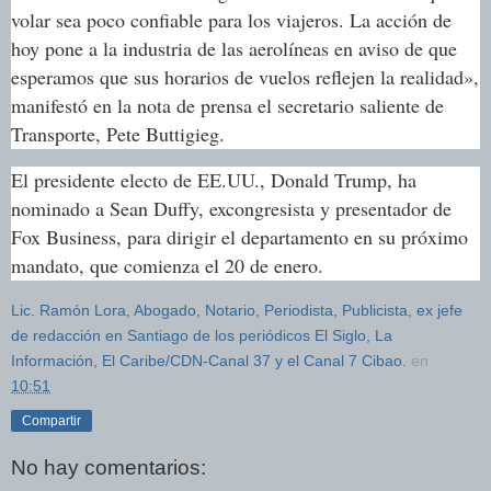
volar sea poco confiable para los viajeros. La acción de
hoy pone a la industria de las aerolíneas en aviso de que
esperamos que sus horarios de vuelos reflejen la realidad»,
manifestó en la nota de prensa el secretario saliente de
Transporte, Pete Buttigieg.
El presidente electo de EE.UU., Donald Trump, ha
nominado a Sean Duffy, excongresista y presentador de
Fox Business, para dirigir el departamento en su próximo
mandato, que comienza el 20 de enero.
Lic. Ramón Lora, Abogado, Notario, Periodista, Publicista, ex jefe
de redacción en Santiago de los periódicos El Siglo, La
Información, El Caribe/CDN-Canal 37 y el Canal 7 Cibao.
en
10:51
Compartir
No hay comentarios: