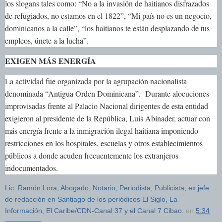
los slogans tales como: “No a la invasión de haitianos disfrazados
de refugiados, no estamos en el 1822”, “Mi país no es un negocio,
dominicanos a la calle”, “los haitianos te están desplazando de tus
empleos, únete a la lucha”.
EXIGEN MÁS ENERGÍA
La actividad fue organizada por la agrupación nacionalista
denominada “Antigua Orden Dominicana”. Durante alocuciones
improvisadas frente al Palacio Nacional dirigentes de esta entidad
exigieron al presidente de la República, Luis Abinader, actuar con
más energía frente a la inmigración ilegal haitiana imponiendo
restricciones en los hospitales, escuelas y otros establecimientos
públicos a donde acuden frecuentemente los extranjeros
indocumentados.
Lic. Ramón Lora, Abogado, Notario, Periodista, Publicista, ex jefe
de redacción en Santiago de los periódicos El Siglo, La
Información, El Caribe/CDN-Canal 37 y el Canal 7 Cibao.
en
5:34