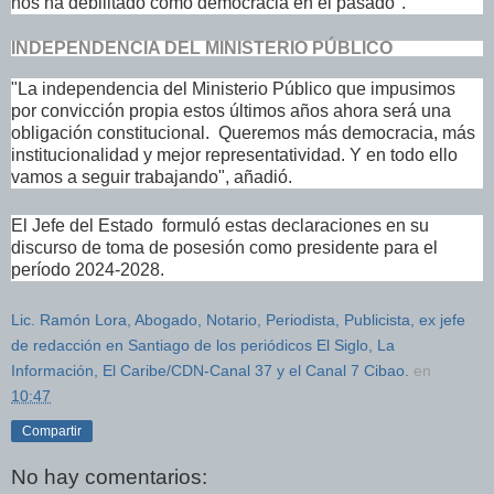
nos ha debilitado como
democracia
en el pasado".
INDEPENDENCIA DEL MINISTERIO PÚBLICO
"La
independencia
del
Ministerio Público
que impusimos
por convicción propia estos últimos años ahora será una
obligación constitucional. Queremos más
democracia
, más
institucionalidad y mejor representatividad. Y en todo ello
vamos a seguir trabajando", añadió.
El Jefe del Estado formuló estas declaraciones en su
discurso de toma de posesión como presidente para el
período 2024-2028.
Lic. Ramón Lora, Abogado, Notario, Periodista, Publicista, ex jefe
de redacción en Santiago de los periódicos El Siglo, La
Información, El Caribe/CDN-Canal 37 y el Canal 7 Cibao.
en
10:47
Compartir
No hay comentarios: