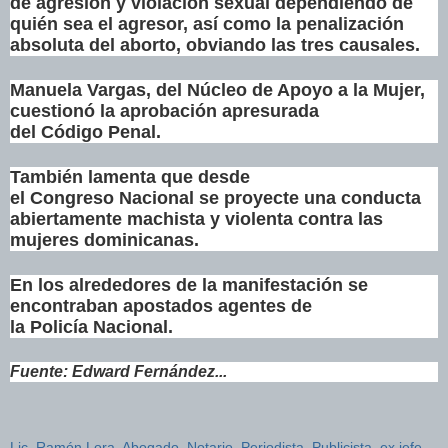
de
agresión
y
violación
sexual dependiendo de
quién sea el agresor, así como la penalización
absoluta del aborto, obviando las tres causales.
Manuela
Vargas
, del Núcleo de Apoyo a la Mujer,
cuestionó la aprobación apresurada
del
Código
Penal
.
También lamenta que desde
el
Congreso
Nacional
se proyecte una conducta
abiertamente machista y violenta contra las
mujeres dominicanas.
En los alrededores de la
manifestación
se
encontraban apostados agentes de
la
Policía
Nacional
.
Fuente: Edward Fernández...
Lic. Ramón Lora, Abogado, Notario, Periodista, Publicista, ex jefe