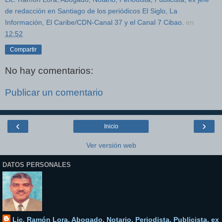
de redacción en Santiago de los periódicos El Siglo, La
Información, El Caribe/CDN-Canal 37 y el Canal 7 Cibao.
en
12:52
Compartir
No hay comentarios:
Publicar un comentario
‹
›
Inicio
Ver versión web
DATOS PERSONALES
Lic. Ramón Lora, Abogado, Notario, Periodista, Publicista, ex