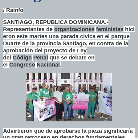
/ Rainfo
SANTIAGO, REPUBLICA DOMINICANA.-
Representantes
de
organizaciones
feministas
hici
eron este martes una parada cívica en el parque
Duarte de la provincia Santiago, en contra de la
aprobación del proyecto de Ley
del
Código
Penal
que se debate en
el
Congreso
Nacional
.
Advirtieron que de aprobarse la
pieza
significaría
un gran retroceso en
derechos
fundamentales.