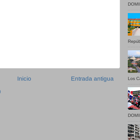
DOMIN
Repúbl
Inicio
Entrada antigua
Los Ca
)
DOMIN