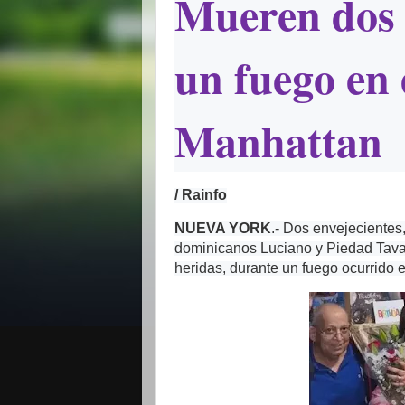
Mueren dos 
un fuego en 
Manhattan
/ Rainfo
NUEVA YORK
.- Dos envejecientes
dominicanos Luciano y Piedad Tavare
heridas, durante un fuego ocurrido e