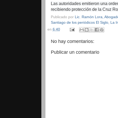
Las autoridades emitieron una orden
recibiendo protección de la Cruz Ro
Publicado por
Lic. Ramón Lora, Abogado,
Santiago de los periódicos El Siglo, La
en
6:40
No hay comentarios:
Publicar un comentario