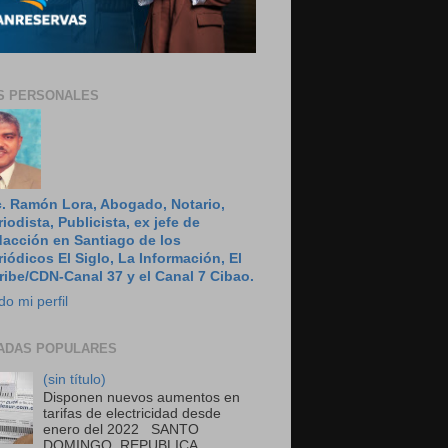
S PERSONALES
c. Ramón Lora, Abogado, Notario,
riodista, Publicista, ex jefe de
dacción en Santiago de los
riódicos El Siglo, La Información, El
ribe/CDN-Canal 37 y el Canal 7 Cibao.
do mi perfil
ADAS POPULARES
(sin título)
Disponen nuevos aumentos en
tarifas de electricidad desde
enero del 2022 SANTO
DOMINGO, REPUBLICA