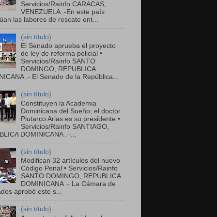
Servicios/Rainfo CARACAS,
VENEZUELA .-En este país
úan las labores de rescate ent...
(sin título)
El Senado aprueba el proyecto
de ley de reforma policial •
Servicios/Rainfo SANTO
DOMINGO, REPUBLICA
ICANA .- El Senado de la República...
(sin título)
Constituyen la Academia
Dominicana del Sueño; el doctor
Plutarco Arias es su presidente •
Servicios/Rainfo SANTIAGO,
LICA DOMINICANA .–...
(sin título)
Modifican 32 artículos del nuevo
Código Penal • Servicios/Rainfo
SANTO DOMINGO, REPUBLICA
DOMINICANA .- La Cámara de
dos aprobó este s...
(sin título)