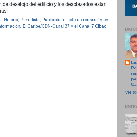
 de desalojo del edificio y los desplazados están
jas.
 Notario, Periodista, Publicista, ex jefe de redacción en
 Información, El Caribe/CDN-Canal 37 y el Canal 7 Cibao.
DATO
Li
Pe
re
pe
Ca
Ver to
ENTR