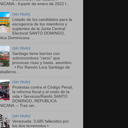
ICANA.- A partir de enero de 2022 l...
(sin título)
Listado de los candidatos para la
escogencia de los miembros y
suplentes de la Junta Central
Electoral SANTO DOMINGO,
ica Dominicana. ...
(sin título)
Santiago tiene barrios con
sobrenombres “raros” que
provocan risas y hasta asombro
• Por Ramón Lora Santiago de
balleros...
(sin título)
Protestas contra el Código Penal,
la reforma fiscal y el costo de la
vida • Servicios/Rainfo SANTO
DOMINGO, REPUBLICA
ICANA .– Tras sei...
(sin título)
Venezuela: 3,685 fallecidos por
los dos terremotos •