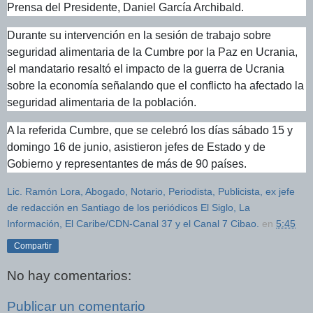
Prensa del Presidente, Daniel García Archibald.
Durante su intervención en la sesión de trabajo sobre
seguridad alimentaria de la Cumbre por la Paz en Ucrania,
el mandatario resaltó el impacto de la guerra de Ucrania
sobre la economía señalando que el conflicto ha afectado la
seguridad alimentaria de la población.
A la referida Cumbre, que se celebró los días sábado 15 y
domingo 16 de junio, asistieron jefes de Estado y de
Gobierno y representantes de más de 90 países.
Lic. Ramón Lora, Abogado, Notario, Periodista, Publicista, ex jefe
de redacción en Santiago de los periódicos El Siglo, La
Información, El Caribe/CDN-Canal 37 y el Canal 7 Cibao.
en
5:45
Compartir
No hay comentarios:
Publicar un comentario