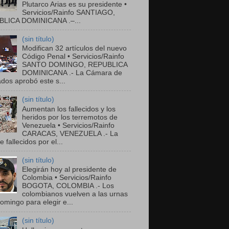
Plutarco Arias es su presidente •
Servicios/Rainfo SANTIAGO,
LICA DOMINICANA .–...
(sin título)
Modifican 32 artículos del nuevo
Código Penal • Servicios/Rainfo
SANTO DOMINGO, REPUBLICA
DOMINICANA .- La Cámara de
dos aprobó este s...
(sin título)
Aumentan los fallecidos y los
heridos por los terremotos de
Venezuela • Servicios/Rainfo
CARACAS, VENEZUELA .- La
de fallecidos por el...
(sin título)
Elegirán hoy al presidente de
Colombia • Servicios/Rainfo
BOGOTA, COLOMBIA .- Los
colombianos vuelven a las urnas
omingo para elegir e...
(sin título)