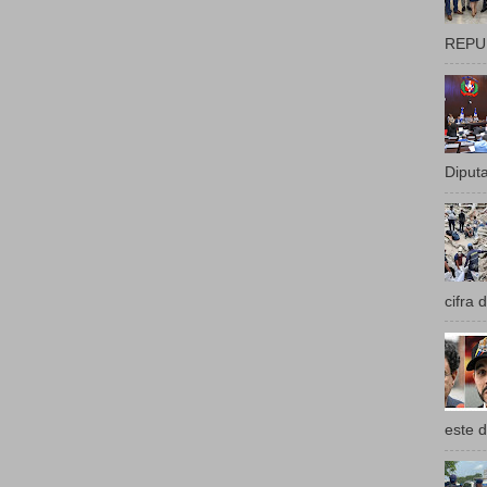
REPUB
Diputa
cifra 
este d