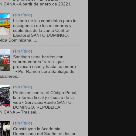
ICANA.- A partir de enero de 2022 l...
(sin título)
Listado de los candidatos para la
escogencia de los miembros y
suplentes de la Junta Central
Electoral SANTO DOMINGO,
ica Dominicana. ...
(sin título)
Santiago tiene barrios con
sobrenombres “raros” que
provocan risas y hasta asombro
• Por Ramón Lora Santiago de
balleros...
(sin título)
Protestas contra el Código Penal,
la reforma fiscal y el costo de la
vida • Servicios/Rainfo SANTO
DOMINGO, REPUBLICA
ICANA .– Tras sei...
(sin título)
Constituyen la Academia
Dominicana del Sueño; el doctor