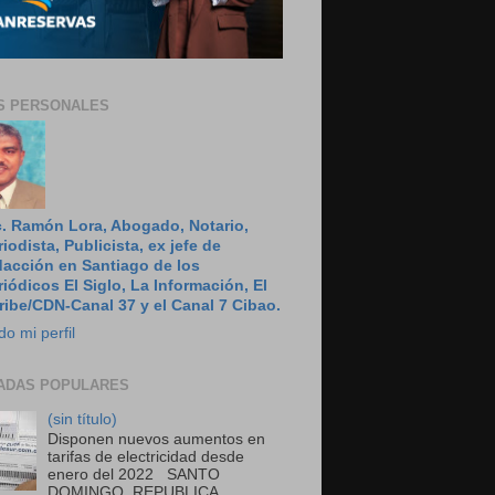
S PERSONALES
c. Ramón Lora, Abogado, Notario,
riodista, Publicista, ex jefe de
dacción en Santiago de los
riódicos El Siglo, La Información, El
ribe/CDN-Canal 37 y el Canal 7 Cibao.
do mi perfil
ADAS POPULARES
(sin título)
Disponen nuevos aumentos en
tarifas de electricidad desde
enero del 2022 SANTO
DOMINGO, REPUBLICA