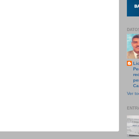
DATO
Li
Pe
re
pe
Ca
Ver to
ENTR