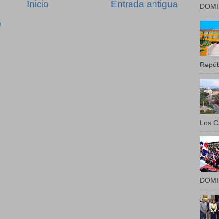
Inicio
Entrada antigua
DOMIN
)
Repúbl
Los Ca
DOMIN