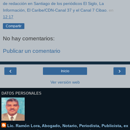
de redacción en Santiago de los periódicos El Siglo, La
Información, El Caribe/CDN-Canal 37 y el Canal 7 Cibao.
en
12:17
Compartir
No hay comentarios:
Publicar un comentario
‹
›
Inicio
Ver versión web
DATOS PERSONALES
Lic. Ramón Lora, Abogado, Notario, Periodista, Publicista, ex