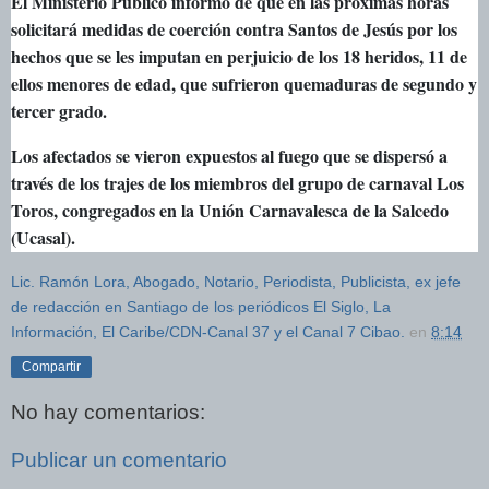
El Ministerio Público informó de que en las próximas horas
solicitará medidas de coerción contra Santos de Jesús por los
hechos que se les imputan en perjuicio de los 18 heridos, 11 de
ellos menores de edad, que sufrieron quemaduras de segundo y
tercer grado.
Los afectados se vieron expuestos al fuego que se dispersó a
través de los trajes de los miembros del grupo de carnaval Los
Toros, congregados en la Unión Carnavalesca de la Salcedo
(Ucasal).
Lic. Ramón Lora, Abogado, Notario, Periodista, Publicista, ex jefe
de redacción en Santiago de los periódicos El Siglo, La
Información, El Caribe/CDN-Canal 37 y el Canal 7 Cibao.
en
8:14
Compartir
No hay comentarios:
Publicar un comentario