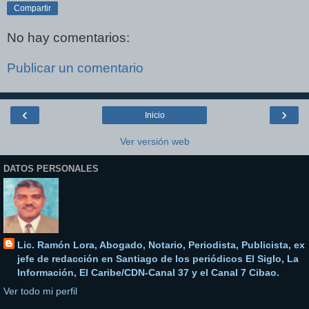
Compartir
No hay comentarios:
Publicar un comentario
‹
›
Inicio
Ver versión web
DATOS PERSONALES
Lic. Ramón Lora, Abogado, Notario, Periodista, Publicista, ex
jefe de redacción en Santiago de los periódicos El Siglo, La
Información, El Caribe/CDN-Canal 37 y el Canal 7 Cibao.
Ver todo mi perfil