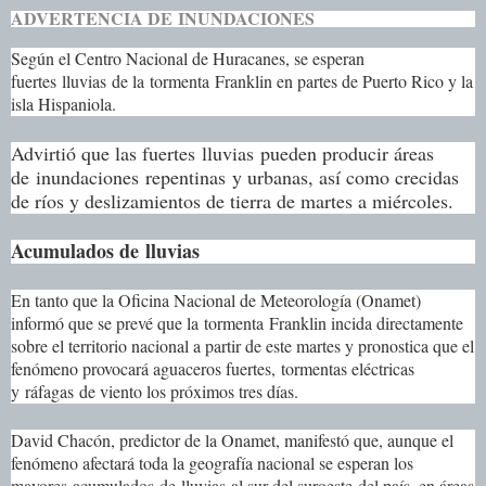
ADVERTENCIA DE
INUNDACIONES
Según el Centro Nacional de Huracanes, se esperan
fuertes
lluvias
de la
tormenta
Franklin en partes de Puerto Rico y la
isla Hispaniola.
Advirtió que las fuertes
lluvias
pueden producir áreas
de
inundaciones
repentinas
y urbanas, así como crecidas
de ríos y deslizamientos de tierra de martes a miércoles.
Acumulados de
lluvias
En tanto que la Oficina Nacional de Meteorología (Onamet)
informó que se prevé que la
tormenta
Franklin incida directamente
sobre el territorio nacional a partir de este martes y pronostica que el
fenómeno provocará aguaceros fuertes,
tormenta
s eléctricas
y
ráfagas
de viento los próximos tres días.
David Chacón, predictor de la Onamet, manifestó que, aunque el
fenómeno afectará toda la geografía nacional se esperan los
mayores
acumulados
de
lluvias
al sur del sur
oeste
del país, en áreas