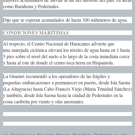
como Barahona y Pedernales.
Dijo que se esperan
acumulados
de hasta 300 milímetros de agua.
CONDICIONES MARÍTIMAS
Al respecto, el Centro Nacional de Huracanes advierte que
una
marejada
ciclónica
elevará los niveles de agua hasta en 1 hasta
3 pies sobre el nivel del suelo a lo largo de la costa inmediata cerca
y hasta al este de donde el centro toca tierra en Hispaniola.
La Onamet
recomendó
a los operadores de las frágiles y
pequeñas
embarcaciones
a permanecer en puerto, desde Isla Saona
(La Altagracia) hasta Cabo Francés Viejo (María Trinidad Sánchez)
y también, desde Isla Saona hasta la ciudad de Pedernales en la
costa caribeña por viento y olas anormales.
Lic. Ramón Lora, Abogado, Notario, Periodista, Publicista, ex jefe