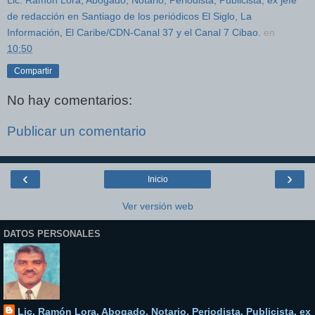
de redacción en Santiago de los periódicos El Siglo, La
Información, El Caribe/CDN-Canal 37 y el Canal 7 Cibao.
en
10:50
Compartir
No hay comentarios:
Publicar un comentario
‹
›
Inicio
Ver versión web
DATOS PERSONALES
Lic. Ramón Lora, Abogado, Notario, Periodista, Publicista, ex