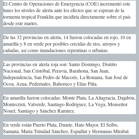
El Centro de Operaciones de Emergencia (COE) incrementó este
lunes los niveles de
alerta
ante los efectos que se esperan de la
tormenta tropical Franklin que incidiría directamente sobre el país
desde este martes.
De las 32 provincias en
alerta
, 14 fueron colocadas en rojo, 10 en
amarilla y 8 en verde por posibles crecidas de ríos, arroyos y
cañadas, así como
inundaciones
repentinas o urbanas.
Las provincias en
alerta
roja son: Santo Domingo, Distrito
Nacional, San Cristóbal, Peravia, Barahona, San Juan,
Independencia, San Pedro de Macorís, La Romana, San José de
Ocoa, Azua, Pedernales, Bahoruco y Elías Piña.
En amarilla fueron colocadas: Monte Plata, La Altagracia, Dajabón,
Montecristi, Valverde, Santiago Rodríguez, La Vega, Monseñor
Nouel, Santiago y Sánchez Ramírez.
En verde están Puerto Plata, Duarte, Hato Mayor, El Seibo,
Samaná, María Trinidad Sánchez, Espaillat y Hermanas Mirabal.