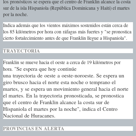
los
pronósticos
se espera que el centro de Franklin alcance la costa
sur de la isla Hispaniola (
República Dominicana
y Haití) el martes
por la noche.
Indica además que los
vientos
máximos sostenidos están cerca de
los 85 kilómetros por hora con
ráfagas
más fuertes y "se pronostica
cierto
fortalecimiento
antes de que Franklin llegue a Hispaniola".
TRAYECTORIA
Franklin se mueve hacia el
oeste
a cerca de 19 kilómetros por
"Se espera que hoy continúe
hora.
una
trayectoria
de
oeste
a
oeste
-nor
oeste
. Se espera un
giro brusco hacia el norte esta noche o temprano el
martes, y se espera un movimiento general hacia el norte
el martes. En la
trayectoria
pronosticada, se pronostica
que el centro de Franklin alcance la costa sur de
Hispaniola el martes por la noche", indica el Centro
Nacional de Huracanes.
PROVINCIAS EN
ALERTA