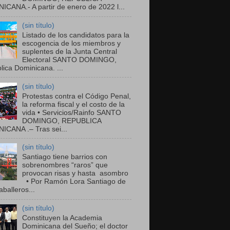
ICANA.- A partir de enero de 2022 l...
(sin título)
Listado de los candidatos para la
escogencia de los miembros y
suplentes de la Junta Central
Electoral SANTO DOMINGO,
ica Dominicana. ...
(sin título)
Protestas contra el Código Penal,
la reforma fiscal y el costo de la
vida • Servicios/Rainfo SANTO
DOMINGO, REPUBLICA
ICANA .– Tras sei...
(sin título)
Santiago tiene barrios con
sobrenombres “raros” que
provocan risas y hasta asombro
• Por Ramón Lora Santiago de
balleros...
(sin título)
Constituyen la Academia
Dominicana del Sueño; el doctor