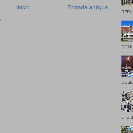
Inicio
Entrada antigua
REPUB
)
DOMIN
Diputa
cifra 