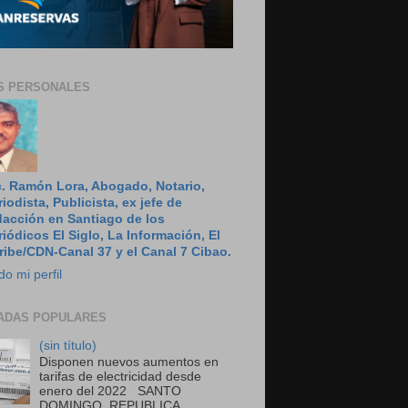
S PERSONALES
c. Ramón Lora, Abogado, Notario,
riodista, Publicista, ex jefe de
dacción en Santiago de los
riódicos El Siglo, La Información, El
ribe/CDN-Canal 37 y el Canal 7 Cibao.
do mi perfil
ADAS POPULARES
(sin título)
Disponen nuevos aumentos en
tarifas de electricidad desde
enero del 2022 SANTO
DOMINGO, REPUBLICA