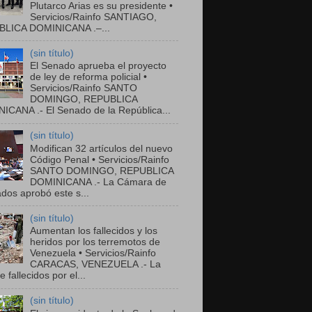
Plutarco Arias es su presidente •
Servicios/Rainfo SANTIAGO,
LICA DOMINICANA .–...
(sin título)
El Senado aprueba el proyecto
de ley de reforma policial •
Servicios/Rainfo SANTO
DOMINGO, REPUBLICA
ICANA .- El Senado de la República...
(sin título)
Modifican 32 artículos del nuevo
Código Penal • Servicios/Rainfo
SANTO DOMINGO, REPUBLICA
DOMINICANA .- La Cámara de
dos aprobó este s...
(sin título)
Aumentan los fallecidos y los
heridos por los terremotos de
Venezuela • Servicios/Rainfo
CARACAS, VENEZUELA .- La
de fallecidos por el...
(sin título)