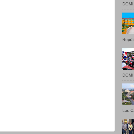
DOMIN
Repúbl
DOMIN
Los Ca