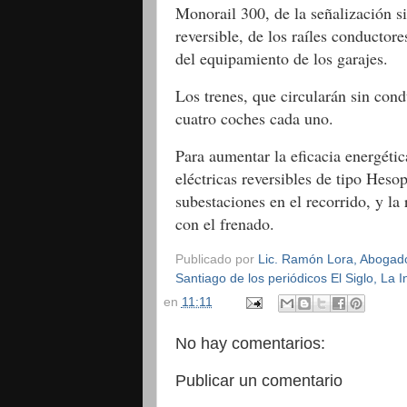
Monorail 300, de la señalización si
reversible, de los raíles conductore
del equipamiento de los garajes.
Los trenes, que circularán sin con
cuatro coches cada uno.
Para aumentar la eficacia energética
eléctricas reversibles de tipo Heso
subestaciones en el recorrido, y la
con el frenado.
Publicado por
Lic. Ramón Lora, Abogado,
Santiago de los periódicos El Siglo, La
en
11:11
No hay comentarios:
Publicar un comentario