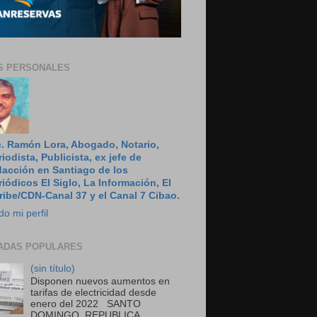
S PERSONALES
c. Ramón Lora, Abogado, Notario,
riodista, Publicista, ex jefe de
dacción en Santiago de los
riódicos El Siglo, La Información, El
ribe/CDN-Canal 37 y el Canal 7 Cibao.
do mi perfil
ADAS POPULARES
(sin título)
Disponen nuevos aumentos en
tarifas de electricidad desde
enero del 2022 SANTO
DOMINGO, REPUBLICA