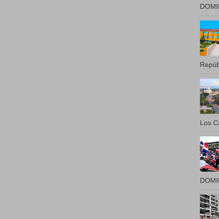
DOMIN
Repúbl
Los Ca
DOMIN