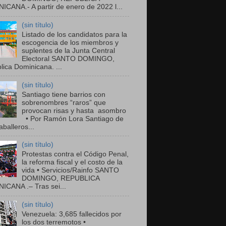
ICANA.- A partir de enero de 2022 l...
(sin título)
Listado de los candidatos para la
escogencia de los miembros y
suplentes de la Junta Central
Electoral SANTO DOMINGO,
ica Dominicana. ...
(sin título)
Santiago tiene barrios con
sobrenombres “raros” que
provocan risas y hasta asombro
• Por Ramón Lora Santiago de
balleros...
(sin título)
Protestas contra el Código Penal,
la reforma fiscal y el costo de la
vida • Servicios/Rainfo SANTO
DOMINGO, REPUBLICA
ICANA .– Tras sei...
(sin título)
Venezuela: 3,685 fallecidos por
los dos terremotos •