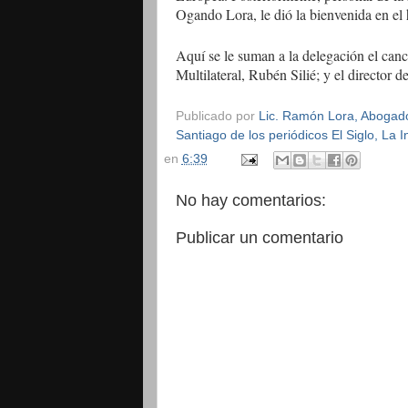
Ogando Lora, le dió la bienvenida en el
Aquí se le suman a la delegación el canc
Multilateral, Rubén Silié; y el director 
Publicado por
Lic. Ramón Lora, Abogado,
Santiago de los periódicos El Siglo, La
en
6:39
No hay comentarios:
Publicar un comentario