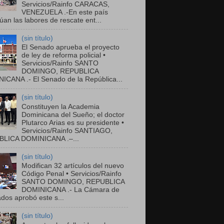
Servicios/Rainfo CARACAS,
VENEZUELA .-En este país
úan las labores de rescate ent...
(sin título)
El Senado aprueba el proyecto
de ley de reforma policial •
Servicios/Rainfo SANTO
DOMINGO, REPUBLICA
ICANA .- El Senado de la República...
(sin título)
Constituyen la Academia
Dominicana del Sueño; el doctor
Plutarco Arias es su presidente •
Servicios/Rainfo SANTIAGO,
LICA DOMINICANA .–...
(sin título)
Modifican 32 artículos del nuevo
Código Penal • Servicios/Rainfo
SANTO DOMINGO, REPUBLICA
DOMINICANA .- La Cámara de
dos aprobó este s...
(sin título)