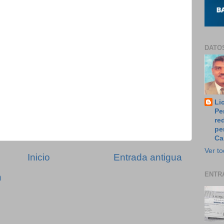
DATO
Li
Pe
re
pe
Ca
Ver to
Inicio
Entrada antigua
ENTR
)