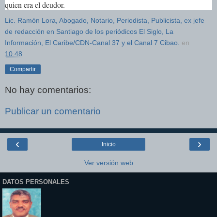
quien era el deudor.
Lic. Ramón Lora, Abogado, Notario, Periodista, Publicista, ex jefe
de redacción en Santiago de los periódicos El Siglo, La
Información, El Caribe/CDN-Canal 37 y el Canal 7 Cibao.
en
10:48
Compartir
No hay comentarios:
Publicar un comentario
‹
›
Inicio
Ver versión web
DATOS PERSONALES