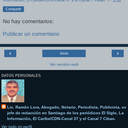
Información, El Caribe/CDN-Canal 37 y el Canal 7 Cibao.
en
5:36
Compartir
No hay comentarios:
Publicar un comentario
‹
›
Inicio
Ver versión web
DATOS PERSONALES
Lic. Ramón Lora, Abogado, Notario, Periodista, Publicista, ex
jefe de redacción en Santiago de los periódicos El Siglo, La
Información, El Caribe/CDN-Canal 37 y el Canal 7 Cibao.
Ver todo mi perfil