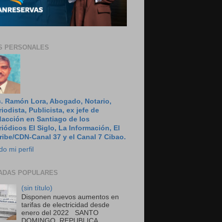
S PERSONALES
c. Ramón Lora, Abogado, Notario,
riodista, Publicista, ex jefe de
dacción en Santiago de los
riódicos El Siglo, La Información, El
ribe/CDN-Canal 37 y el Canal 7 Cibao.
do mi perfil
ADAS POPULARES
(sin título)
Disponen nuevos aumentos en
tarifas de electricidad desde
enero del 2022 SANTO
DOMINGO, REPUBLICA