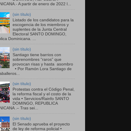
ICANA.- A partir de enero de 2022 l...
(sin título)
Listado de los candidatos para la
escogencia de los miembros y
suplentes de la Junta Central
Electoral SANTO DOMINGO,
ica Dominicana. ...
(sin título)
Santiago tiene barrios con
sobrenombres “raros” que
provocan risas y hasta asombro
• Por Ramón Lora Santiago de
balleros...
(sin título)
Protestas contra el Código Penal,
la reforma fiscal y el costo de la
vida • Servicios/Rainfo SANTO
DOMINGO, REPUBLICA
ICANA .– Tras sei...
(sin título)
El Senado aprueba el proyecto
de ley de reforma policial •