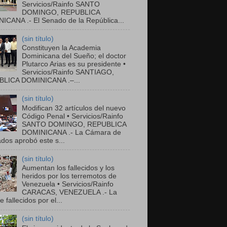
Servicios/Rainfo SANTO
DOMINGO, REPUBLICA
ICANA .- El Senado de la República...
(sin título)
Constituyen la Academia
Dominicana del Sueño; el doctor
Plutarco Arias es su presidente •
Servicios/Rainfo SANTIAGO,
LICA DOMINICANA .–...
(sin título)
Modifican 32 artículos del nuevo
Código Penal • Servicios/Rainfo
SANTO DOMINGO, REPUBLICA
DOMINICANA .- La Cámara de
dos aprobó este s...
(sin título)
Aumentan los fallecidos y los
heridos por los terremotos de
Venezuela • Servicios/Rainfo
CARACAS, VENEZUELA .- La
de fallecidos por el...
(sin título)