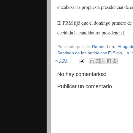
encabezar la propuesta presidencial de es
El PRM fijó que el domingo primero de o
decidida la candidatura presidencial.
Publicado por
Lic. Ramón Lora, Abogado,
Santiago de los periódicos El Siglo, La
en
4:23
No hay comentarios:
Publicar un comentario