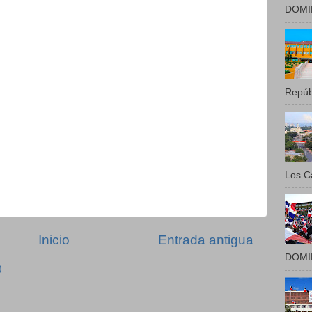
DOMIN
Repúbl
Los Ca
Inicio
Entrada antigua
DOMIN
)