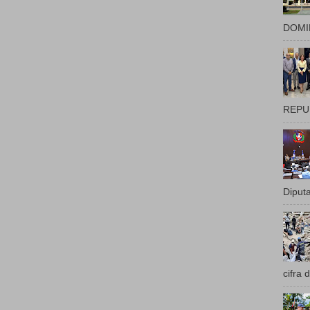
DOMIN
REPUB
Diputa
cifra 