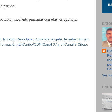
e partido.
ctubre, mediante primarias cerradas, es que será
DATO
 Notario, Periodista, Publicista, ex jefe de redacción en
 Información, El Caribe/CDN-Canal 37 y el Canal 7 Cibao.
Li
Pe
re
pe
Ca
Ver to
ENTR