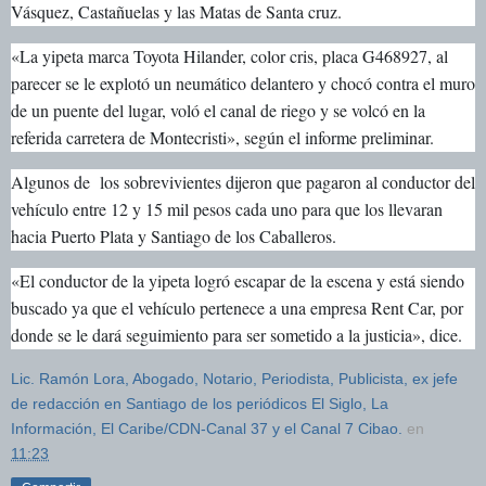
Vásquez, Castañuelas y las Matas de Santa cruz.
«La yipeta marca Toyota Hilander, color cris, placa G468927, al
parecer se le explotó un neumático delantero y chocó contra el muro
de un puente del lugar, voló el canal de riego y se volcó en la
referida carretera de Montecristi», según el informe preliminar.
Algunos de los sobrevivientes dijeron que pagaron al conductor del
vehículo entre 12 y 15 mil pesos cada uno para que los llevaran
hacia Puerto Plata y Santiago de los Caballeros.
«El conductor de la yipeta logró escapar de la escena y está siendo
buscado ya que el vehículo pertenece a una empresa Rent Car, por
donde se le dará seguimiento para ser sometido a la justicia», dice.
Lic. Ramón Lora, Abogado, Notario, Periodista, Publicista, ex jefe
de redacción en Santiago de los periódicos El Siglo, La
Información, El Caribe/CDN-Canal 37 y el Canal 7 Cibao.
en
11:23