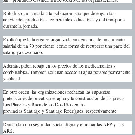
Brito hizo un llamado a la población para que detengan las
actividades productivas, comerciales, educativas y del transporte
durante la jornada.
Explicó que la huelga es organizada en demanda de un aumento
salarial de un 70 por ciento, como forma de recuperar una parte del
salario ya devaluado.
Además, piden rebaja en los precios de los medicamentos y
combustibles. También solicitan acceso al agua potable permanente
y calidad.
En otro orden, las organizaciones rechazan las supuestas
pretensiones de privatizar el agua y la construcción de las presas
Las Placetas y Boca de los Dos Ríos en las
provincias
Santiago
y
Santiago
Rodríguez, respectivamente.
Demandan una seguridad social digna y eliminar las AFP y las
ARS.