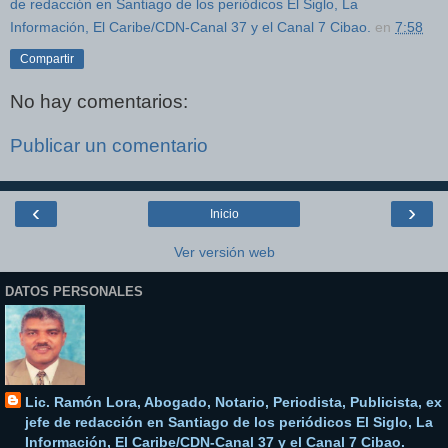
de redacción en Santiago de los periódicos El Siglo, La
Información, El Caribe/CDN-Canal 37 y el Canal 7 Cibao.
en
7:58
Compartir
No hay comentarios:
Publicar un comentario
‹
›
Inicio
Ver versión web
DATOS PERSONALES
Lic. Ramón Lora, Abogado, Notario, Periodista, Publicista, ex
jefe de redacción en Santiago de los periódicos El Siglo, La
Información, El Caribe/CDN-Canal 37 y el Canal 7 Cibao.