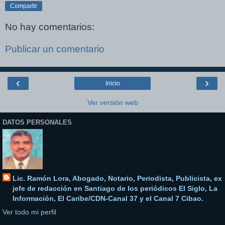
Compartir
No hay comentarios:
Publicar un comentario
‹
›
Inicio
Ver versión web
DATOS PERSONALES
Lic. Ramón Lora, Abogado, Notario, Periodista, Publicista, ex
jefe de redacción en Santiago de los periódicos El Siglo, La
Información, El Caribe/CDN-Canal 37 y el Canal 7 Cibao.
Ver todo mi perfil