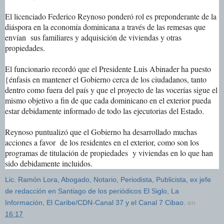
El licenciado Federico Reynoso ponderó rol es preponderante de la
diáspora en la economía dominicana a través de las remesas que
envían sus familiares y adquisición de viviendas y otras
propiedades.
El funcionario recordó que el Presidente Luis Abinader ha puesto
{énfasis en mantener el Gobierno cerca de los ciudadanos, tanto
dentro como fuera del país y que el proyecto de las vocerías sigue el
mismo objetivo a fin de que cada dominicano en el exterior pueda
estar debidamente informado de todo las ejecutorias del Estado.
Reynoso puntualizó que el Gobierno ha desarrollado muchas
acciones a favor de los residentes en el exterior, como son los
programas de titulación de propiedades y viviendas en lo que han
sido debidamente incluidos.
Lic. Ramón Lora, Abogado, Notario, Periodista, Publicista, ex jefe
de redacción en Santiago de los periódicos El Siglo, La
Información, El Caribe/CDN-Canal 37 y el Canal 7 Cibao.
en
16:17