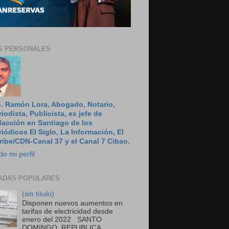
S PERSONALES
c. Ramón Lora, Abogado, Notario,
riodista, Publicista, ex jefe de
dacción en Santiago de los
riódicos El Siglo, La Información, El
ribe/CDN-Canal 37 y el Canal 7 Cibao.
do mi perfil
ADAS POPULARES
(sin título)
Disponen nuevos aumentos en
tarifas de electricidad desde
enero del 2022 SANTO
DOMINGO, REPUBLICA