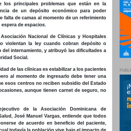
 los principales problemas que están en la
gencia de un depósito económico para poder
de falta de camas al momento de un referimiento
 espera de espacios.
 Asociación Nacional de Clínicas y Hospitales
no violentan la ley cuando cobran depósito o
del internamiento, y atribuyó las dificultades a
ridad Social.
ad de las clínicas es estabilizar a los pacientes
PUBL
pero al momento de ingresarlo debe tener una
ue esos centros no reciben subsidio del Estado
n ocasiones, aunque tienen carnet de seguro, no
ejecutivo de la Asociación Dominicana de
Salud, José Manuel Vargas, entiende que todos
ponerse de acuerdo en beneficio del paciente,
al todavía la población vive bajo el impacto de