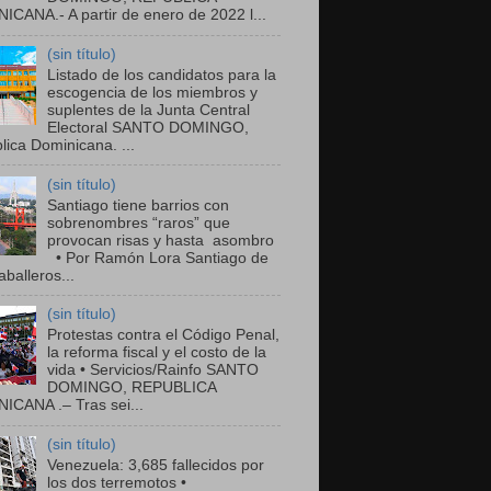
ICANA.- A partir de enero de 2022 l...
(sin título)
Listado de los candidatos para la
escogencia de los miembros y
suplentes de la Junta Central
Electoral SANTO DOMINGO,
ica Dominicana. ...
(sin título)
Santiago tiene barrios con
sobrenombres “raros” que
provocan risas y hasta asombro
• Por Ramón Lora Santiago de
balleros...
(sin título)
Protestas contra el Código Penal,
la reforma fiscal y el costo de la
vida • Servicios/Rainfo SANTO
DOMINGO, REPUBLICA
ICANA .– Tras sei...
(sin título)
Venezuela: 3,685 fallecidos por
los dos terremotos •