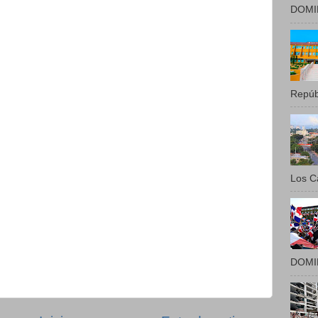
DOMIN
Repúbl
Los Ca
DOMIN