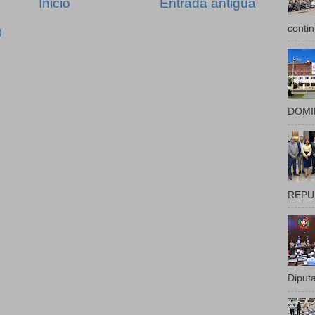
Inicio
Entrada antigua
contin
)
DOMIN
REPUB
Diputa