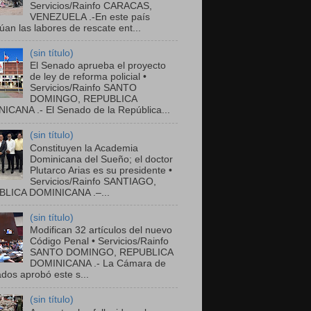
Servicios/Rainfo CARACAS,
VENEZUELA .-En este país
úan las labores de rescate ent...
(sin título)
El Senado aprueba el proyecto
de ley de reforma policial •
Servicios/Rainfo SANTO
DOMINGO, REPUBLICA
ICANA .- El Senado de la República...
(sin título)
Constituyen la Academia
Dominicana del Sueño; el doctor
Plutarco Arias es su presidente •
Servicios/Rainfo SANTIAGO,
LICA DOMINICANA .–...
(sin título)
Modifican 32 artículos del nuevo
Código Penal • Servicios/Rainfo
SANTO DOMINGO, REPUBLICA
DOMINICANA .- La Cámara de
dos aprobó este s...
(sin título)