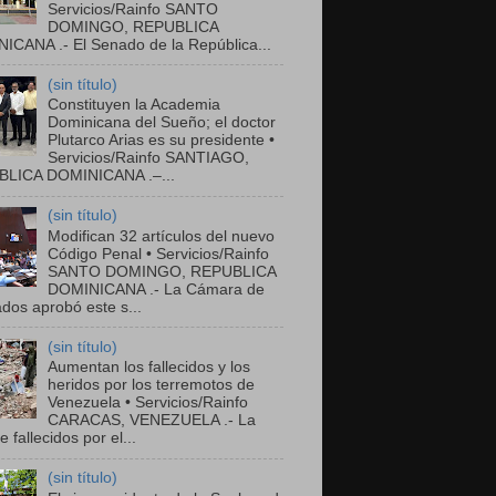
Servicios/Rainfo SANTO
DOMINGO, REPUBLICA
ICANA .- El Senado de la República...
(sin título)
Constituyen la Academia
Dominicana del Sueño; el doctor
Plutarco Arias es su presidente •
Servicios/Rainfo SANTIAGO,
LICA DOMINICANA .–...
(sin título)
Modifican 32 artículos del nuevo
Código Penal • Servicios/Rainfo
SANTO DOMINGO, REPUBLICA
DOMINICANA .- La Cámara de
dos aprobó este s...
(sin título)
Aumentan los fallecidos y los
heridos por los terremotos de
Venezuela • Servicios/Rainfo
CARACAS, VENEZUELA .- La
de fallecidos por el...
(sin título)