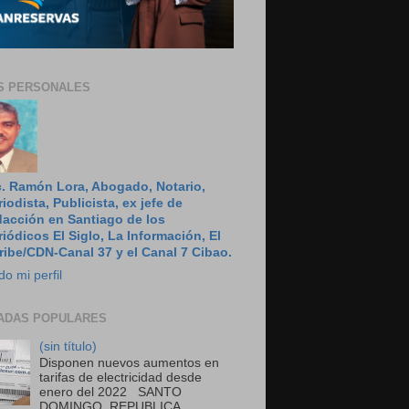
S PERSONALES
c. Ramón Lora, Abogado, Notario,
riodista, Publicista, ex jefe de
dacción en Santiago de los
riódicos El Siglo, La Información, El
ribe/CDN-Canal 37 y el Canal 7 Cibao.
do mi perfil
ADAS POPULARES
(sin título)
Disponen nuevos aumentos en
tarifas de electricidad desde
enero del 2022 SANTO
DOMINGO, REPUBLICA