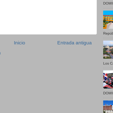
DOMIN
Repúbl
Inicio
Entrada antigua
)
Los Ca
DOMIN