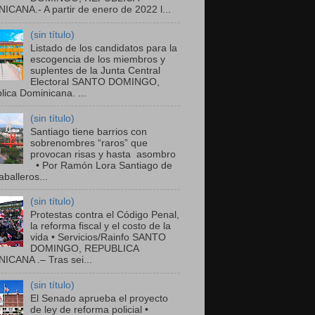
ICANA.- A partir de enero de 2022 l...
(sin título)
Listado de los candidatos para la
escogencia de los miembros y
suplentes de la Junta Central
Electoral SANTO DOMINGO,
ica Dominicana. ...
(sin título)
Santiago tiene barrios con
sobrenombres “raros” que
provocan risas y hasta asombro
• Por Ramón Lora Santiago de
balleros...
(sin título)
Protestas contra el Código Penal,
la reforma fiscal y el costo de la
vida • Servicios/Rainfo SANTO
DOMINGO, REPUBLICA
ICANA .– Tras sei...
(sin título)
El Senado aprueba el proyecto
de ley de reforma policial •