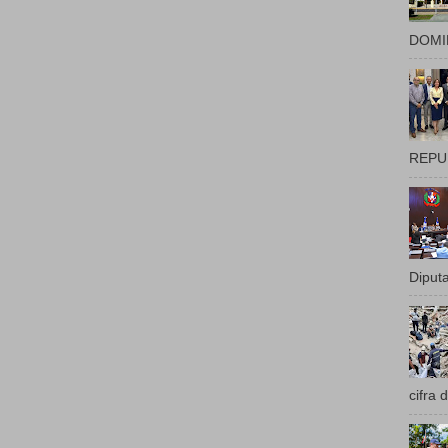
DOMIN
REPUB
Diputa
cifra 