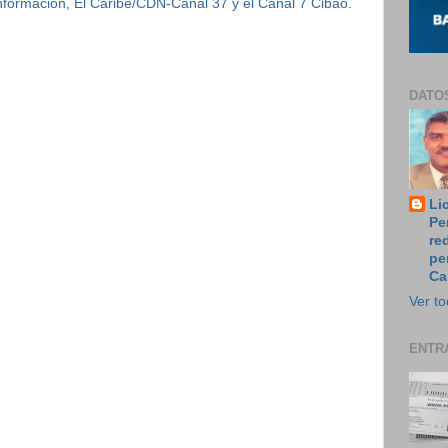
 Información, El Caribe/CDN-Canal 37 y el Canal 7 Cibao.
DATO
Li
Pe
re
pe
Ca
Ver to
ENTR