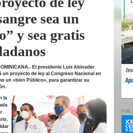
royecto de ley
sangre sea un
o” y sea gratis
udadanos
INICANA.- El presidente Luis Abinader
 un proyecto de ley al Congreso Nacional en
o un «bien Público», para garantizar su
ón.
n la
nada
PUBL
r
rio,
ldar