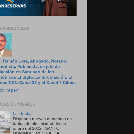
S PERSONALES
c. Ramón Lora, Abogado, Notario,
riodista, Publicista, ex jefe de
dacción en Santiago de los
riódicos El Siglo, La Información, El
ribe/CDN-Canal 37 y el Canal 7 Cibao.
do mi perfil
ADAS POPULARES
(sin título)
Disponen nuevos aumentos en
tarifas de electricidad desde
enero del 2022 SANTO
DOMINGO, REPUBLICA