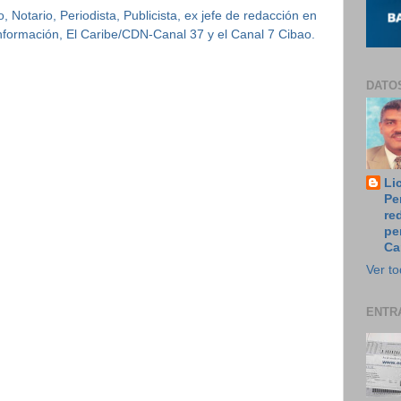
 Notario, Periodista, Publicista, ex jefe de redacción en
 Información, El Caribe/CDN-Canal 37 y el Canal 7 Cibao.
DATO
Li
Pe
re
pe
Ca
Ver to
ENTR