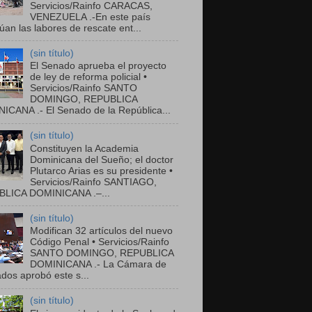
Servicios/Rainfo CARACAS,
VENEZUELA .-En este país
úan las labores de rescate ent...
(sin título)
El Senado aprueba el proyecto
de ley de reforma policial •
Servicios/Rainfo SANTO
DOMINGO, REPUBLICA
ICANA .- El Senado de la República...
(sin título)
Constituyen la Academia
Dominicana del Sueño; el doctor
Plutarco Arias es su presidente •
Servicios/Rainfo SANTIAGO,
LICA DOMINICANA .–...
(sin título)
Modifican 32 artículos del nuevo
Código Penal • Servicios/Rainfo
SANTO DOMINGO, REPUBLICA
DOMINICANA .- La Cámara de
dos aprobó este s...
(sin título)