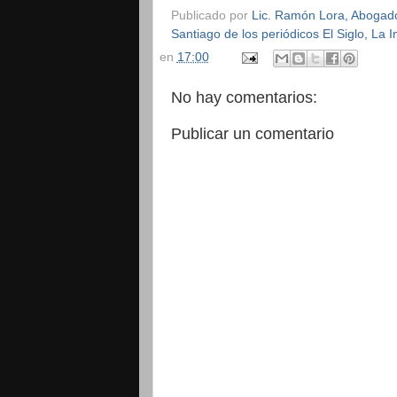
Publicado por
Lic. Ramón Lora, Abogado,
Santiago de los periódicos El Siglo, La
en
17:00
No hay comentarios:
Publicar un comentario