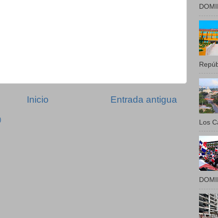
DOMIN
Repúbl
Inicio
Entrada antigua
)
Los Ca
DOMIN