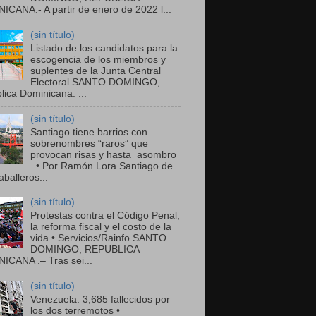
ICANA.- A partir de enero de 2022 l...
(sin título)
Listado de los candidatos para la
escogencia de los miembros y
suplentes de la Junta Central
Electoral SANTO DOMINGO,
ica Dominicana. ...
(sin título)
Santiago tiene barrios con
sobrenombres “raros” que
provocan risas y hasta asombro
• Por Ramón Lora Santiago de
balleros...
(sin título)
Protestas contra el Código Penal,
la reforma fiscal y el costo de la
vida • Servicios/Rainfo SANTO
DOMINGO, REPUBLICA
ICANA .– Tras sei...
(sin título)
Venezuela: 3,685 fallecidos por
los dos terremotos •