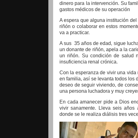
dinero para la intervención. Su fam
gastos médicos de su operación
A espera que alguna institución de
riñón o colaborar en estos momento
va a practicar.
A sus 35 años de edad, sigue luch
un donante de riñón, apela a la ca
un riñón. Su condición de salud 
insuficiencia renal crónica.
Con la esperanza de vivir una vida n
en familia, así se levanta todos los 
deseo de seguir viviendo, de conseg
una persona luchadora y muy creye
En cada amanecer pide a Dios enco
vivir sanamente. Lleva seis años 
donde se le realiza diálisis tres ve