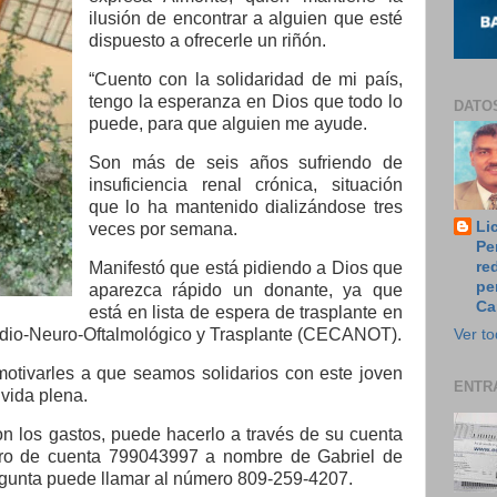
ilusión de encontrar a alguien que esté
dispuesto a ofrecerle un riñón.
“Cuento con la solidaridad de mi país,
tengo la esperanza en Dios que todo lo
DATO
puede, para que alguien me ayude.
Son más de seis años sufriendo de
insuficiencia renal crónica, situación
que lo ha mantenido dializándose tres
Li
veces por semana.
Pe
Manifestó que está pidiendo a Dios que
re
pe
aparezca rápido un donante, ya que
Ca
está en lista de espera de trasplante en
ardio-Neuro-Oftalmológico y Trasplante (CECANOT).
Ver to
tivarles a que seamos solidarios con este joven
ENTR
 vida plena.
on los gastos, puede hacerlo a través de
su cuenta
ero de cuenta 799043997 a nombre de Gabriel de
egunta puede llamar al número
809-259-4207.