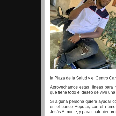
la Plaza de la Salud y el Centro C
Aprovechamos estas líneas para mo
que tiene todo el deseo de vivir una
Si alguna persona quiere ayudar c
en el banco Popular, con el núm
Jesús Almonte
,
y para cualquier pr