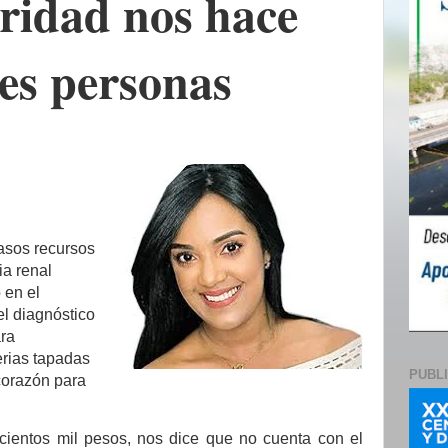
aridad nos hace
es personas
asos recursos
a renal
 en el
el diagnóstico
ara
erias tapadas
PUBL
 corazón para
cientos mil pesos, nos dice que no cuenta con el