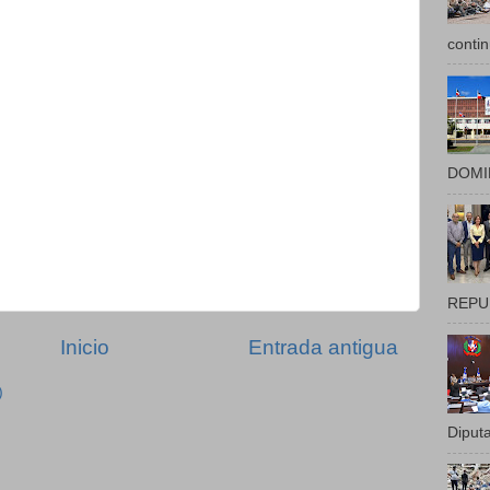
contin
DOMIN
REPUB
Inicio
Entrada antigua
)
Diputa