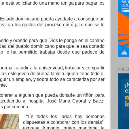
ilia está solicitando una mano amiga para pagar los
l Estado dominicano pueda ayudarle a conseguir un
s con los gastos del proceso quirúrgico que se le
ando y orando para que Dios le ponga en el camino
ridad del pueblo dominicano para que le sea donado
no le ha permitido trabajar desde que padece de
ormal, acudir a la universidad, trabajar y compartir
PUBL
dias este joven de buena familia, quien tiene todo el
uir un empleo, y sobre todo se caracteriza por ser
nte.
ntrar a alguien que pueda donarle un riñón para
acudiendo al hospital José María Cabral y Báez,
ces por semana.
“En todos los lados hay personas
dispuestas a colaborar con los demás”,
expresa Almonte, quien mantiene la