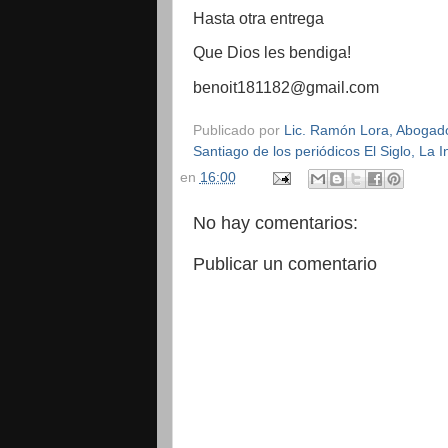
Hasta otra entrega
Que Dios les bendiga!
benoit181182@gmail.com
Publicado por
Lic. Ramón Lora, Abogado,
Santiago de los periódicos El Siglo, La
en
16:00
No hay comentarios:
Publicar un comentario