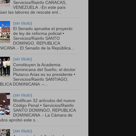
Servicios/Rainfo CARACAS,
VENEZUELA .-En este país
úan las labores de rescate ent...
(sin título)
El Senado aprueba el proyecto
de ley de reforma policial •
Servicios/Rainfo SANTO
DOMINGO, REPUBLICA
ICANA .- El Senado de la República...
(sin título)
Constituyen la Academia
Dominicana del Sueño; el doctor
Plutarco Arias es su presidente •
Servicios/Rainfo SANTIAGO,
LICA DOMINICANA .–...
(sin título)
Modifican 32 artículos del nuevo
Código Penal • Servicios/Rainfo
SANTO DOMINGO, REPUBLICA
DOMINICANA .- La Cámara de
dos aprobó este s...
(sin título)