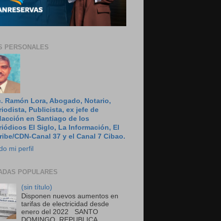
S PERSONALES
c. Ramón Lora, Abogado, Notario,
riodista, Publicista, ex jefe de
dacción en Santiago de los
riódicos El Siglo, La Información, El
ribe/CDN-Canal 37 y el Canal 7 Cibao.
do mi perfil
ADAS POPULARES
(sin título)
Disponen nuevos aumentos en
tarifas de electricidad desde
enero del 2022 SANTO
DOMINGO, REPUBLICA