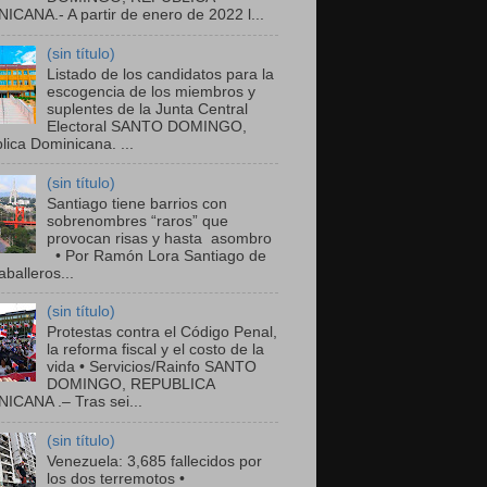
ICANA.- A partir de enero de 2022 l...
(sin título)
Listado de los candidatos para la
escogencia de los miembros y
suplentes de la Junta Central
Electoral SANTO DOMINGO,
ica Dominicana. ...
(sin título)
Santiago tiene barrios con
sobrenombres “raros” que
provocan risas y hasta asombro
• Por Ramón Lora Santiago de
balleros...
(sin título)
Protestas contra el Código Penal,
la reforma fiscal y el costo de la
vida • Servicios/Rainfo SANTO
DOMINGO, REPUBLICA
ICANA .– Tras sei...
(sin título)
Venezuela: 3,685 fallecidos por
los dos terremotos •