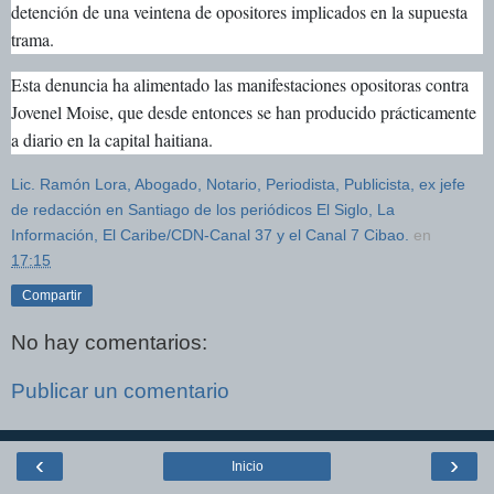
detención de una veintena de opositores implicados en la supuesta
trama.
Esta denuncia ha alimentado las manifestaciones opositoras contra
Jovenel Moise, que desde entonces se han producido prácticamente
a diario en la capital haitiana.
Lic. Ramón Lora, Abogado, Notario, Periodista, Publicista, ex jefe
de redacción en Santiago de los periódicos El Siglo, La
Información, El Caribe/CDN-Canal 37 y el Canal 7 Cibao.
en
17:15
Compartir
No hay comentarios:
Publicar un comentario
‹
›
Inicio