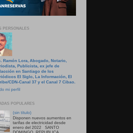
S PERSONALES
c. Ramón Lora, Abogado, Notario,
riodista, Publicista, ex jefe de
dacción en Santiago de los
riódicos El Siglo, La Información, El
ribe/CDN-Canal 37 y el Canal 7 Cibao.
do mi perfil
ADAS POPULARES
(sin título)
Disponen nuevos aumentos en
tarifas de electricidad desde
enero del 2022 SANTO
DOMINGO, REPUBLICA