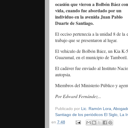
ocasión que vieron a Bolbón Báez co
vida, cuando fue abordado por un
individuo en la avenida Juan Pablo
Duarte de Santiago.
El occiso pertenecía a la unidad 8 de la
trabajo que se presentaron al lugar.
El vehículo de Bolbón Báez, un Kia K-5,
Guazumal, en el municipio de Tamboril.
El cadáver fue enviado al Instituto Nacio
autopsia.
Miembros del Ministerio Público y agente
Por Edward Fernández...
Publicado por
Lic. Ramón Lora, Abogado,
Santiago de los periódicos El Siglo, La
en
7:48