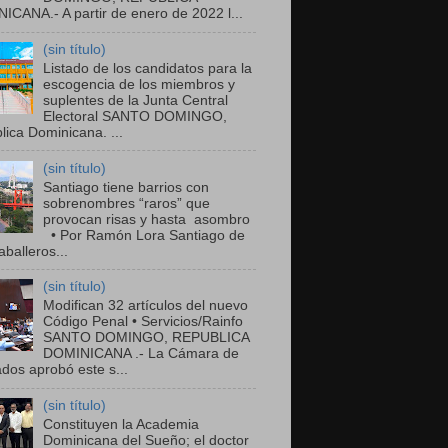
ICANA.- A partir de enero de 2022 l...
(sin título)
Listado de los candidatos para la
escogencia de los miembros y
suplentes de la Junta Central
Electoral SANTO DOMINGO,
ica Dominicana. ...
(sin título)
Santiago tiene barrios con
sobrenombres “raros” que
provocan risas y hasta asombro
• Por Ramón Lora Santiago de
balleros...
(sin título)
Modifican 32 artículos del nuevo
Código Penal • Servicios/Rainfo
SANTO DOMINGO, REPUBLICA
DOMINICANA .- La Cámara de
dos aprobó este s...
(sin título)
Constituyen la Academia
Dominicana del Sueño; el doctor