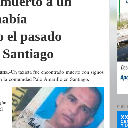
muerto a un
había
o el pasado
 Santiago
ana.
-
Un taxista fue encontrado muerto con signos
.
n la
comunidad Palo Amarillo en Santiago
egún
PUBL
el