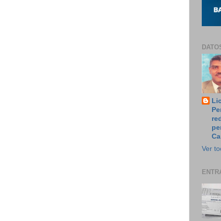
DATO
Li
Pe
re
pe
Ca
Ver to
ENTR