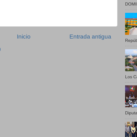
DOMIN
Inicio
Entrada antigua
Repúbl
)
Los Ca
Diputa