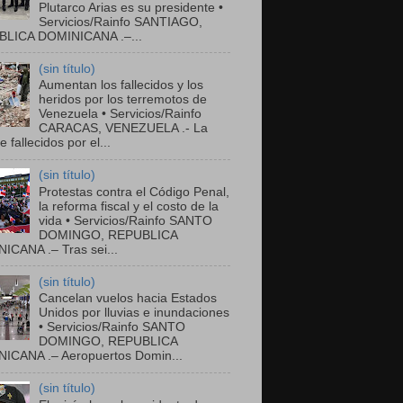
Plutarco Arias es su presidente •
Servicios/Rainfo SANTIAGO,
LICA DOMINICANA .–...
(sin título)
Aumentan los fallecidos y los
heridos por los terremotos de
Venezuela • Servicios/Rainfo
CARACAS, VENEZUELA .- La
de fallecidos por el...
(sin título)
Protestas contra el Código Penal,
la reforma fiscal y el costo de la
vida • Servicios/Rainfo SANTO
DOMINGO, REPUBLICA
ICANA .– Tras sei...
(sin título)
Cancelan vuelos hacia Estados
Unidos por lluvias e inundaciones
• Servicios/Rainfo SANTO
DOMINGO, REPUBLICA
ICANA .– Aeropuertos Domin...
(sin título)